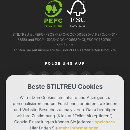
STILTREU ist PEFC- (SCS-PEFC-COC-005630-V, PEFC/04-31-
3858) und FSC®- (SCS-COC-005630-CI, FSC®C130790)
zertifiziert.
Achten Sie auf unsere FSC®- und PEFC-zertifizierten Produkte.
FOLGE UNS AUF
Beste STILTREU Cookies
BEZAHLEN KANNST DU MIT
Wir nutzen Cookies um Inhalte und Anzeigen zu
personalisieren und um Funktionen anbieten zu können
und Website-Besuche zu analysieren. Dazu benötigen
wir Ihre Zustimmung (Klick auf "Alles Akzeptieren").
Cookie-Einstellungen können Sie jederzeit
speichern.
Hier finden Sie
mehr Informationen
.