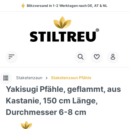
Blitzversand in 1-2 Werktagen nach DE, AT & NL
Service-Hotline:
Dauerhaft hohe Warenverfügbarkeit
SSL-verschlüsselt online einkaufen
+49 (0) 28 32 - 408 990 0
Staketenzaun
Staketenzaun Pfähle
Yakisugi Pfähle, geflammt, aus
Kastanie, 150 cm Länge,
Durchmesser 6-8 cm