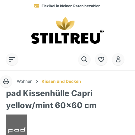
Flexibel in kleinen Raten bezahlen
Blitzversand in 1-3 Werktagen nach DE, AT & NL
Service-Hotline:
Dauerhaft hohe Warenverfügbarkeit
SSL-verschlüsselt online einkaufen
+49 (0) 28 32 - 408 990 0
Wohnen
Kissen und Decken
pad Kissenhülle Capri
yellow/mint 60x60 cm