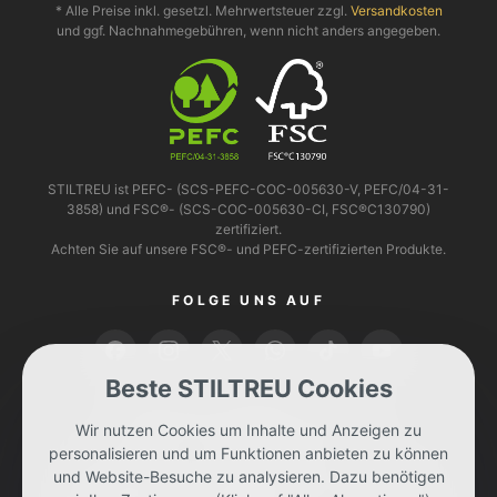
* Alle Preise inkl. gesetzl. Mehrwertsteuer zzgl.
Versandkosten
und ggf. Nachnahmegebühren, wenn nicht anders angegeben.
STILTREU ist PEFC- (SCS-PEFC-COC-005630-V, PEFC/04-31-
3858) und FSC®- (SCS-COC-005630-CI, FSC®C130790)
zertifiziert.
Achten Sie auf unsere FSC®- und PEFC-zertifizierten Produkte.
FOLGE UNS AUF
Beste STILTREU Cookies
BEZAHLEN KANNST DU MIT
Wir nutzen Cookies um Inhalte und Anzeigen zu
personalisieren und um Funktionen anbieten zu können
und Website-Besuche zu analysieren. Dazu benötigen