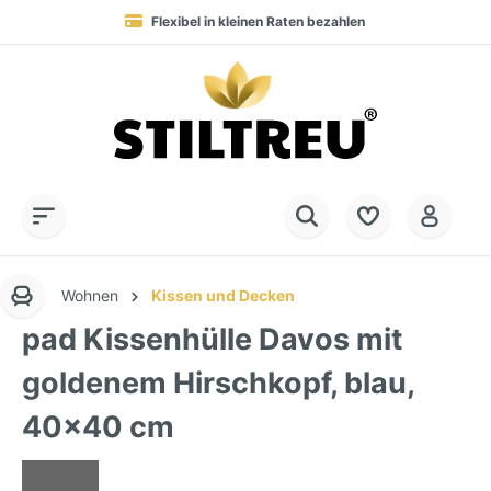
Flexibel in kleinen Raten bezahlen
Blitzversand in 1-3 Werktagen nach DE, AT & NL
Service-Hotline:
Dauerhaft hohe Warenverfügbarkeit
SSL-verschlüsselt online einkaufen
+49 (0) 28 32 - 408 990 0
Wohnen
Kissen und Decken
pad Kissenhülle Davos mit
goldenem Hirschkopf, blau,
40x40 cm