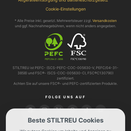
Cookie-Einstellungen
* Alle Preise inkl. gesetzl. Mehrwertsteuer zzgl.
Versandkosten
und ggf. Nachnahmegebühren, wenn nicht anders angegeben.
STILTREU ist PEFC- (SCS-PEFC-COC-005630-V, PEFC/04-31-
3858) und FSC®- (SCS-COC-005630-CI, FSC®C130790)
zertifiziert.
Achten Sie auf unsere FSC®- und PEFC-zertifizierten Produkte.
FOLGE UNS AUF
Beste STILTREU Cookies
BEZAHLEN KANNST DU MIT