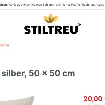
ahlen:
Wähle aus verschiedenen Zahlarten wie Klarna, PayPal, Rechnung, Apple
en:
t:
aufen:
Staketenzaun Vollsortiment und stets hohe Warenverfügbarkeit. Größter Direk
Paket- und Speditionsversand innerhalb
SSL-verschlüsselt und DSGVO-konform online einkaufen. Serverstandort
Deutschlands, nach
Österr
Chance
silber, 50 x 50 cm
20,00