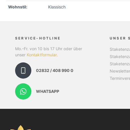
Wohnstil:
Klassisch
SERVICE-HOTLINE
UNSER 
Mo.-Fr. von 10 bis 17 Uhr oder über
Staketenza
unser
Kontaktformular
.
Staketenz
Staketenz
02832 / 408 990 0
Newslette
Terminver
WHATSAPP