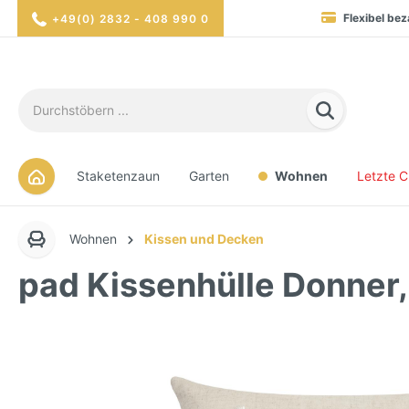
Flexibel bez
+49(0) 2832 - 408 990 0
Blitzversand in 1-3 Werktag
Hohe Verfügbarkei
Sicher eink
Staketenzaun
Garten
Wohnen
Letzte 
Wohnen
Kissen und Decken
pad Kissenhülle Donner, 