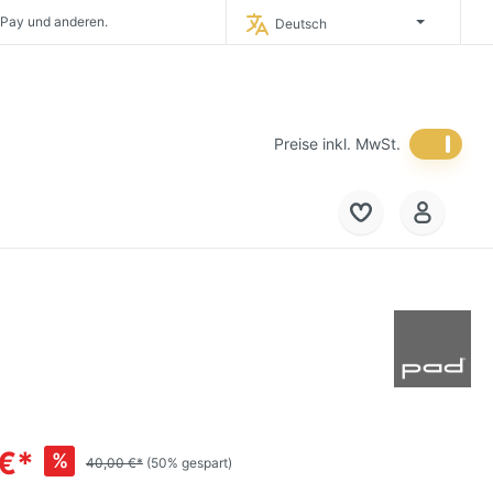
 Pay und anderen.
Deutsch
timporteur Deutschlands.
 in Deutschland.
eich und in die
Niederlande.
Preise inkl. MwSt.
 €*
%
40,00 €*
(50% gespart)