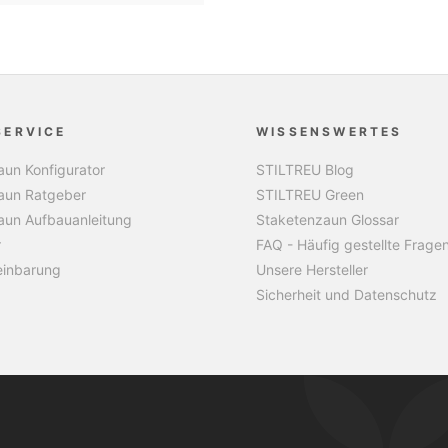
SERVICE
WISSENSWERTES
un Konfigurator
STILTREU Blog
aun Ratgeber
STILTREU Green
aun Aufbauanleitung
Staketenzaun Glossar
r
FAQ - Häufig gestellte Frage
einbarung
Unsere Hersteller
Sicherheit und Datenschutz