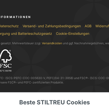
INFORMATIONEN
Datenschutz
Versand- und Zahlungsbedingungen
AGB
Widerru
orgung und Batterieschutzgesetz
Cookie-Einstellungen
l. gesetzl. Mehrwertsteuer zzgl.
Versandkosten
und ggf. Nachnahmegebühren, we
EFC- (SCS-PEFC-COC-005630-V, PEFC/04-31-3858) und FSC®- (SCS-COC-0056
nsere FSC®- und PEFC-zertifizierten Produkte.
 KANNST DU MIT
Beste STILTREU Cookies