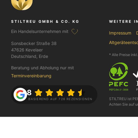
STILTREU GMBH & CO. KG
WEITERE 
Ein Handelsunternehmen mit
Impressum
Altgeräteents
Sonsbecker Straße 38
47626 Kevelaer
* Alle Preise ink
Deutschland, Erde
Beratung und Abholung nur mit
Terminvereinbarung
4.8
STILTREU ist P
BASIEREND AUF 726 REZENSIONEN
Achten Sie auf u
FOLGE UNS AUF
BEZAHLEN