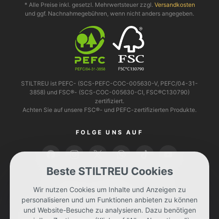
* Alle Preise inkl. gesetzl. Mehrwertsteuer zzgl.
Versandkosten
und ggf. Nachnahmegebühren, wenn nicht anders angegeben.
STILTREU ist PEFC- (SCS-PEFC-COC-005630-V, PEFC/04-31-
3858) und FSC®- (SCS-COC-005630-CI, FSC®C130790)
zertifiziert.
Achten Sie auf unsere FSC®- und PEFC-zertifizierten Produkte.
FOLGE UNS AUF
Beste STILTREU Cookies
BEZAHLEN KANNST DU MIT
Wir nutzen Cookies um Inhalte und Anzeigen zu
personalisieren und um Funktionen anbieten zu können
und Website-Besuche zu analysieren. Dazu benötigen