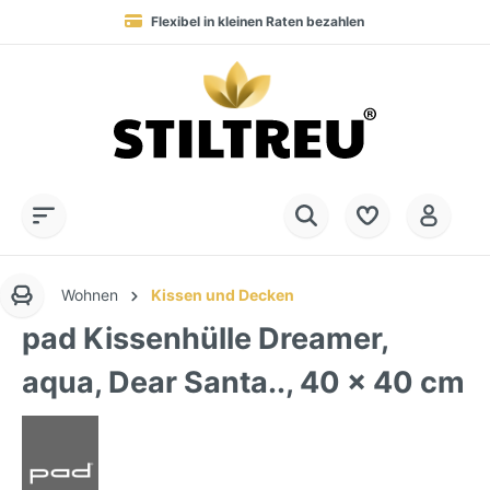
Flexibel in kleinen Raten bezahlen
Blitzversand in 1-2 Werktagen nach DE, AT & NL
Service-Hotline:
Dauerhaft hohe Warenverfügbarkeit
SSL-verschlüsselt online einkaufen
+49 (0) 28 32 - 408 990 0
Wohnen
Kissen und Decken
pad Kissenhülle Dreamer,
aqua, Dear Santa.., 40 x 40 cm