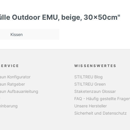
ülle Outdoor EMU, beige, 30x50cm"
Kissen
SERVICE
WISSENSWERTES
un Konfigurator
STILTREU Blog
aun Ratgeber
STILTREU Green
aun Aufbauanleitung
Staketenzaun Glossar
r
FAQ - Häufig gestellte Frage
einbarung
Unsere Hersteller
Sicherheit und Datenschutz