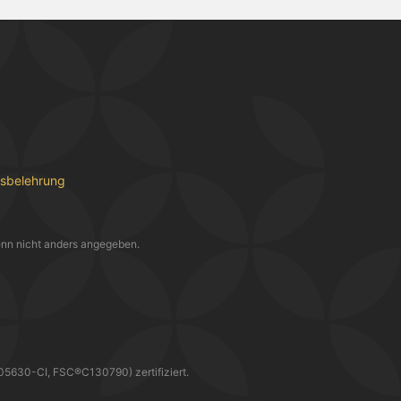
fsbelehrung
nn nicht anders angegeben.
30-CI, FSC®C130790) zertifiziert.