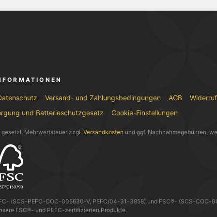
INFORMATIONEN
Datenschutz
Versand- und Zahlungsbedingungen
AGB
Widerru
orgung und Batterieschutzgesetz
Cookie-Einstellungen
l. gesetzl. Mehrwertsteuer zzgl.
Versandkosten
und ggf. Nachnahmegebühren, we
EFC- (SCS-PEFC-COC-005630-V, PEFC/04-31-3858) und FSC®- (SCS-COC-0056
nsere FSC®- und PEFC-zertifizierten Produkte.