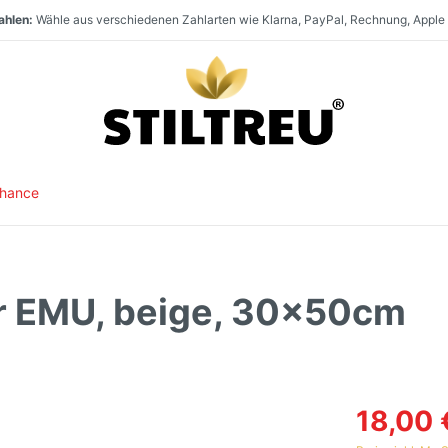
ahlen:
Wähle aus verschiedenen Zahlarten wie Klarna, PayPal, Rechnung, Apple
en:
t:
aufen:
Staketenzaun Vollsortiment und stets hohe Warenverfügbarkeit. Größter Direk
Paket- und Speditionsversand innerhalb
SSL-verschlüsselt und DSGVO-konform online einkaufen. Serverstandort
Deutschlands, nach
Österr
Chance
r EMU, beige, 30x50cm
18,00 