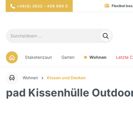
Flexibel bez
+49(0) 2832 - 408 990 0
Blitzversand in 1-3 Werktag
Hohe Verfügbarkei
Sicher eink
Staketenzaun
Garten
Wohnen
Letzte 
Wohnen
Kissen und Decken
pad Kissenhülle Outdoo