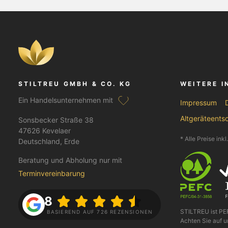
STILTREU GMBH & CO. KG
WEITERE 
Ein Handelsunternehmen mit
Impressum
Altgeräteents
Sonsbecker Straße 38
47626 Kevelaer
* Alle Preise ink
Deutschland, Erde
Beratung und Abholung nur mit
Terminvereinbarung
4.8
STILTREU ist P
BASIEREND AUF 726 REZENSIONEN
Achten Sie auf u