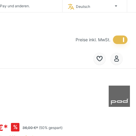
 Pay und anderen.
Deutsch
timporteur Deutschlands.
 in Deutschland.
eich und in die
Niederlande.
Preise inkl. MwSt.
€*
%
36,00 €*
(50% gespart)