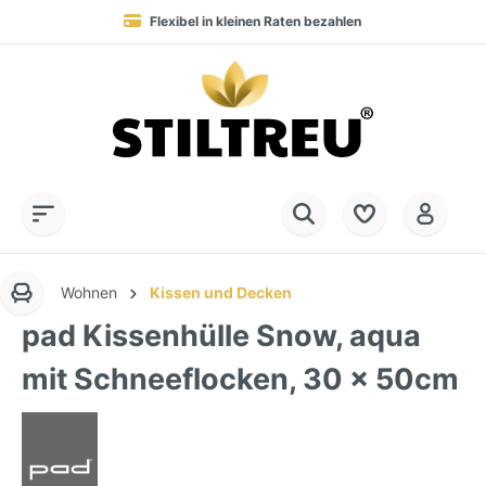
Flexibel in kleinen Raten bezahlen
Blitzversand in 1-2 Werktagen nach DE, AT & NL
Service-Hotline:
Dauerhaft hohe Warenverfügbarkeit
SSL-verschlüsselt online einkaufen
+49 (0) 28 32 - 408 990 0
Wohnen
Kissen und Decken
pad Kissenhülle Snow, aqua
mit Schneeflocken, 30 x 50cm