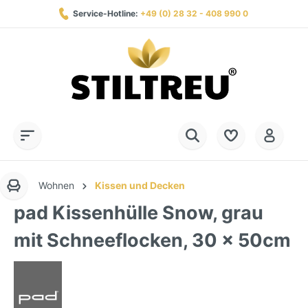
Service-Hotline:
+49 (0) 28 32 - 408 990 0
Dauerhaft hohe Warenverfügbarkeit
SSL-verschlüsselt online einkaufen
Flexibel in kleinen Raten bezahlen
Wohnen
Kissen und Decken
pad Kissenhülle Snow, grau
mit Schneeflocken, 30 x 50cm