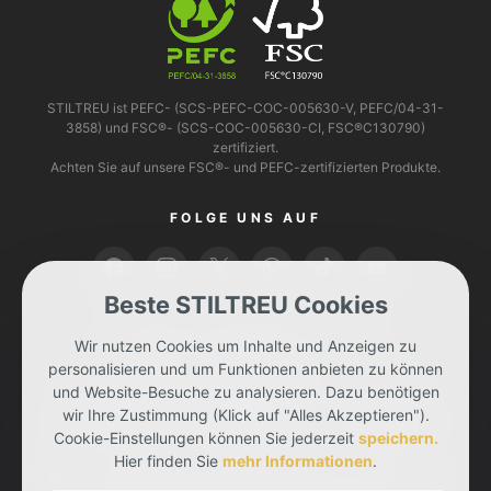
STILTREU ist PEFC- (SCS-PEFC-COC-005630-V, PEFC/04-31-
3858) und FSC®- (SCS-COC-005630-CI, FSC®C130790)
zertifiziert.
Achten Sie auf unsere FSC®- und PEFC-zertifizierten Produkte.
FOLGE UNS AUF
Beste STILTREU Cookies
BEZAHLEN KANNST DU MIT
Wir nutzen Cookies um Inhalte und Anzeigen zu
personalisieren und um Funktionen anbieten zu können
und Website-Besuche zu analysieren. Dazu benötigen
wir Ihre Zustimmung (Klick auf "Alles Akzeptieren").
Cookie-Einstellungen können Sie jederzeit
speichern.
Hier finden Sie
mehr Informationen
.
WIR LIEFERN DIR DEINE BESTELLUNG MIT