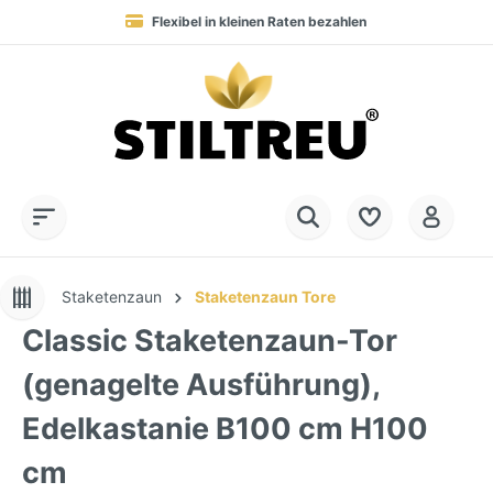
Flexibel in kleinen Raten bezahlen
Blitzversand in 1-2 Werktagen nach DE, AT & NL
Service-Hotline:
Dauerhaft hohe Warenverfügbarkeit
SSL-verschlüsselt online einkaufen
+49 (0) 28 32 - 408 990 0
Staketenzaun
Staketenzaun Tore
Classic Staketenzaun-Tor
(genagelte Ausführung),
Edelkastanie B100 cm H100
cm