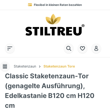
Flexibel in kleinen Raten bezahlen
Blitzversand in 1-3 Werktagen nach DE, AT & NL
Service-Hotline:
Dauerhaft hohe Warenverfügbarkeit
SSL-verschlüsselt online einkaufen
+49 (0) 28 32 - 408 990 0
Staketenzaun
Staketenzaun Tore
Classic Staketenzaun-Tor
(genagelte Ausführung),
Edelkastanie B120 cm H120
cm