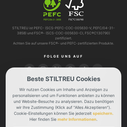
STILTREU ist PEFC- (SCS-PEFC-COC-005630-V, PEFC/04-31-
3858) und FSC®- (SCS-COC-005630-CI, FSC®C130790)
zertifiziert.
Achten Sie auf unsere FSC®- und PEFC-zertifizierten Produkte.
FOLGE UNS AUF
Beste STILTREU Cookies
BEZAHLEN KANNST DU MIT
Wir nutzen Cookies um Inhalte und Anzeigen zu
personalisieren und um Funktionen anbieten zu können
und Website-Besuche zu analysieren. Dazu benötigen
wir Ihre Zustimmung (Klick auf "Alles Akzeptieren").
Cookie-Einstellungen können Sie jederzeit
speichern.
Hier finden Sie
mehr Informationen
.
WIR LIEFERN DIR DEINE BESTELLUNG MIT