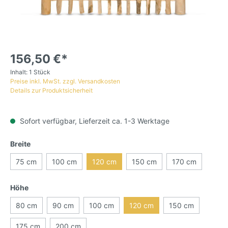
156,50 €*
Inhalt:
1 Stück
Preise inkl. MwSt. zzgl. Versandkosten
Details zur Produktsicherheit
Sofort verfügbar, Lieferzeit ca. 1-3 Werktage
Breite
75 cm
100 cm
120 cm
150 cm
170 cm
Höhe
80 cm
90 cm
100 cm
120 cm
150 cm
175 cm
200 cm