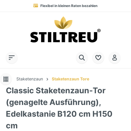
Flexibel in kleinen Raten bezahlen
Blitzversand in 1-2 Werktagen nach DE, AT & NL
Service-Hotline:
Dauerhaft hohe Warenverfügbarkeit
SSL-verschlüsselt online einkaufen
+49 (0) 28 32 - 408 990 0
Staketenzaun
Staketenzaun Tore
Classic Staketenzaun-Tor
(genagelte Ausführung),
Edelkastanie B120 cm H150
cm