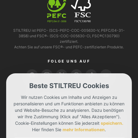
STILTREU ist PEFC- (SCS-PEFC-COC-005630-V, PEFC/04-31-
3858) und FSC®- (SCS-COC-005630-CI, FSC®C130790)
zertifiziert.
Achten Sie auf unsere FSC®- und PEFC-zertifizierten Produkte.
FOLGE UNS AUF
Beste STILTREU Cookies
BEZAHLEN KANNST DU MIT
Wir nutzen Cookies um Inhalte und Anzeigen zu
personalisieren und um Funktionen anbieten zu können
und Website-Besuche zu analysieren. Dazu benötigen
wir Ihre Zustimmung (Klick auf "Alles Akzeptieren").
Cookie-Einstellungen können Sie jederzeit
speichern.
Hier finden Sie
mehr Informationen
.
WIR LIEFERN DIR DEINE BESTELLUNG MIT