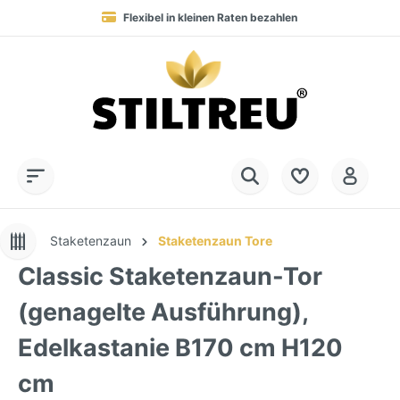
Flexibel in kleinen Raten bezahlen
Blitzversand in 1-2 Werktagen nach DE, AT & NL
Service-Hotline:
Dauerhaft hohe Warenverfügbarkeit
SSL-verschlüsselt online einkaufen
+49 (0) 28 32 - 408 990 0
Staketenzaun
Staketenzaun Tore
Classic Staketenzaun-Tor
(genagelte Ausführung),
Edelkastanie B170 cm H120
cm