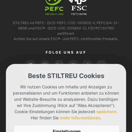
STILTREU ist PEFC- (SCS-PEFC-COC-005630-V, PEFC/04-31-
3858) und FSC®- (SCS-COC-005630-CI, FSC®C130790)
zertifiziert.
Achten Sie auf unsere FSC®- und PEFC-zertifizierten Produkte.
FOLGE UNS AUF
Beste STILTREU Cookies
BEZAHLEN KANNST DU MIT
Wir nutzen Cookies um Inhalte und Anzeigen zu
personalisieren und um Funktionen anbieten zu können
und Website-Besuche zu analysieren. Dazu benötigen
wir Ihre Zustimmung (Klick auf "Alles Akzeptieren").
Cookie-Einstellungen können Sie jederzeit
speichern.
Hier finden Sie
mehr Informationen
.
WIR LIEFERN DIR DEINE BESTELLUNG MIT
Einstellungen