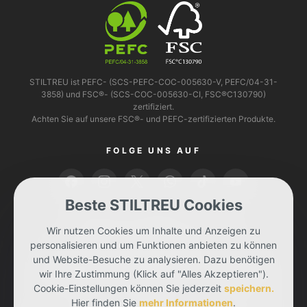
STILTREU ist PEFC- (SCS-PEFC-COC-005630-V, PEFC/04-31-
3858) und FSC®- (SCS-COC-005630-CI, FSC®C130790)
zertifiziert.
Achten Sie auf unsere FSC®- und PEFC-zertifizierten Produkte.
FOLGE UNS AUF
Beste STILTREU Cookies
BEZAHLEN KANNST DU MIT
Wir nutzen Cookies um Inhalte und Anzeigen zu
personalisieren und um Funktionen anbieten zu können
und Website-Besuche zu analysieren. Dazu benötigen
wir Ihre Zustimmung (Klick auf "Alles Akzeptieren").
Cookie-Einstellungen können Sie jederzeit
speichern.
Hier finden Sie
mehr Informationen
.