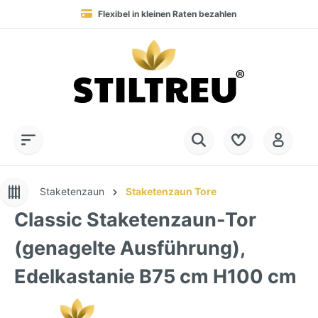
Flexibel in kleinen Raten bezahlen
Blitzversand in 1-2 Werktagen nach DE, AT & NL
Service-Hotline:
Dauerhaft hohe Warenverfügbarkeit
SSL-verschlüsselt online einkaufen
+49 (0) 28 32 - 408 990 0
Staketenzaun
Staketenzaun Tore
Classic Staketenzaun-Tor
(genagelte Ausführung),
Edelkastanie B75 cm H100 cm