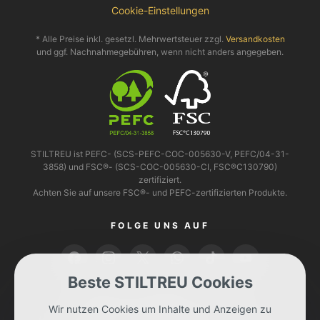
Cookie-Einstellungen
* Alle Preise inkl. gesetzl. Mehrwertsteuer zzgl.
Versandkosten
und ggf. Nachnahmegebühren, wenn nicht anders angegeben.
STILTREU ist PEFC- (SCS-PEFC-COC-005630-V, PEFC/04-31-
3858) und FSC®- (SCS-COC-005630-CI, FSC®C130790)
zertifiziert.
Achten Sie auf unsere FSC®- und PEFC-zertifizierten Produkte.
FOLGE UNS AUF
Beste STILTREU Cookies
BEZAHLEN KANNST DU MIT
Wir nutzen Cookies um Inhalte und Anzeigen zu