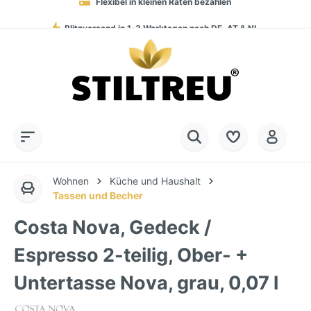
Blitzversand in 1-3 Werktagen nach DE, AT & NL
Service-Hotline:
Dauerhaft hohe Warenverfügbarkeit
SSL-verschlüsselt online einkaufen
+49 (0) 28 32 - 408 990 0
Wohnen
Küche und Haushalt
Tassen und Becher
Costa Nova, Gedeck /
Espresso 2-teilig, Ober- +
Untertasse Nova, grau, 0,07 l