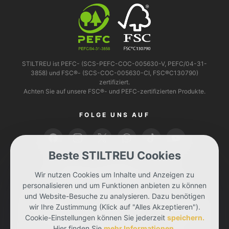
STILTREU ist PEFC- (SCS-PEFC-COC-005630-V, PEFC/04-31-
3858) und FSC®- (SCS-COC-005630-CI, FSC®C130790)
zertifiziert.
Achten Sie auf unsere FSC®- und PEFC-zertifizierten Produkte.
FOLGE UNS AUF
Beste STILTREU Cookies
BEZAHLEN KANNST DU MIT
Wir nutzen Cookies um Inhalte und Anzeigen zu
personalisieren und um Funktionen anbieten zu können
und Website-Besuche zu analysieren. Dazu benötigen
wir Ihre Zustimmung (Klick auf "Alles Akzeptieren").
Cookie-Einstellungen können Sie jederzeit
speichern.
Hier finden Sie
mehr Informationen
.