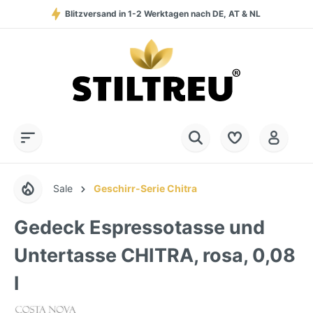
Blitzversand in 1-2 Werktagen nach DE, AT & NL
Service-Hotline:
Dauerhaft hohe Warenverfügbarkeit
SSL-verschlüsselt online einkaufen
+49 (0) 28 32 - 408 990 0
Sale
Geschirr-Serie Chitra
Gedeck Espressotasse und
Untertasse CHITRA, rosa, 0,08
l