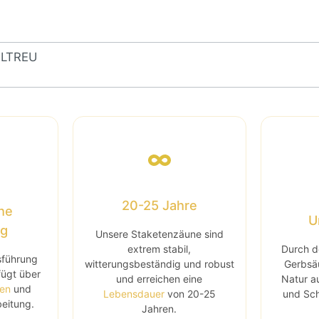
TILTREU
20-25 Jahre
he
U
ng
Unsere Staketenzäune sind
extrem stabil,
Durch d
sführung
witterungsbeständig und robust
Gerbsäu
fügt über
und erreichen eine
Natur au
ten
und
Lebensdauer
von 20-25
und Sch
beitung.
Jahren.