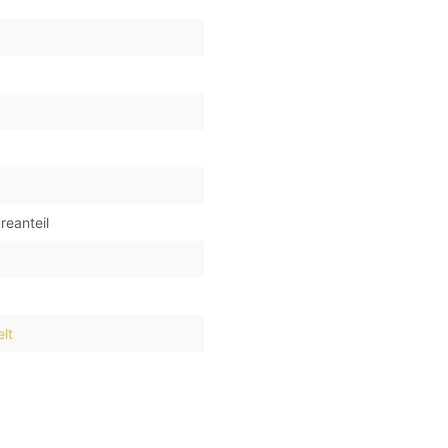
reanteil
lt