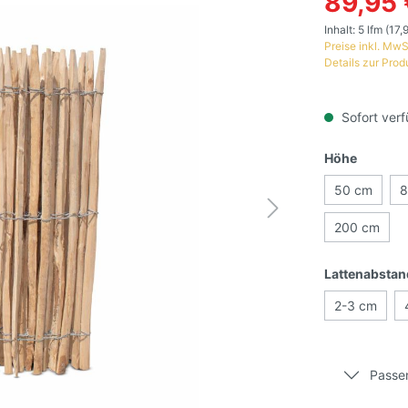
89,95 
Inhalt:
5 lfm
(17,9
Preise inkl. MwS
Details zur Prod
Sofort verf
Höhe
50 cm
8
200 cm
Lattenabstan
2-3 cm
Passe