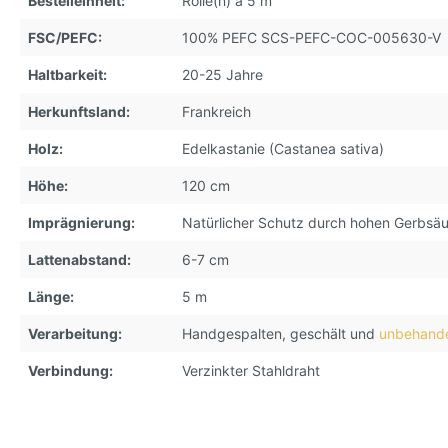
Bestelleinheit:
Rolle(n) à 5 m
FSC/PEFC:
100% PEFC SCS-PEFC-COC-005630-V
Haltbarkeit:
20-25 Jahre
Herkunftsland:
Frankreich
Holz:
Edelkastanie (Castanea sativa)
Höhe:
120 cm
Imprägnierung:
Natürlicher Schutz durch hohen Gerbsäu
Lattenabstand:
6-7 cm
Länge:
5 m
Verarbeitung:
Handgespalten, geschält und
unbehande
Verbindung:
Verzinkter Stahldraht