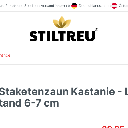
en:
Paket- und Speditionsversand innerhalb
Deutschlands, nach
Österr
t:
aufen:
Staketenzaun Vollsortiment und stets hohe Warenverfügbarkeit. Größter Direk
SSL-verschlüsselt und DSGVO-konform online einkaufen. Serverstandort
hance
Staketenzaun Kastanie - 
tand 6-7 cm