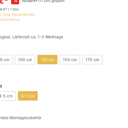
€*
%
101,50 €*
(11.38% gespart)
9 €* / 1 lfm)
t. zzgl. Versandkosten
uktsicherheit
ügbar, Lieferzeit ca. 1-3 Werktage
0 cm
100 cm
120 cm
150 cm
175 cm
d
4-5 cm
6-7 cm
ndes Montagezubehör