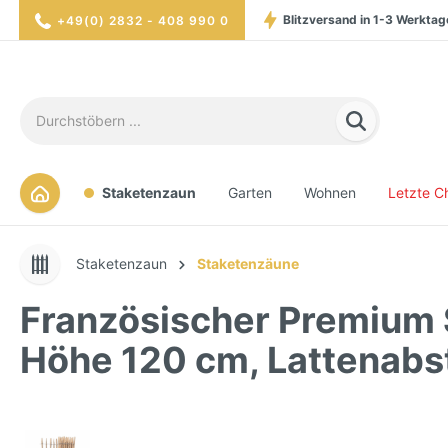
Blitzversand in 1-3 Werktag
+49(0) 2832 - 408 990 0
Hohe Verfügbarkei
Sicher eink
Staketenzaun
Garten
Wohnen
Letzte C
Staketenzaun
Staketenzäune
Französischer Premium 
Höhe 120 cm, Lattenabs