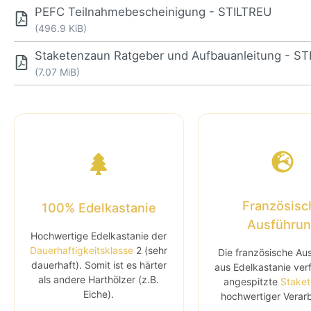
PEFC Teilnahmebescheinigung - STILTREU
(496.9 KiB)
Staketenzaun Ratgeber und Aufbauanleitung - S
(7.07 MiB)
Französisc
100% Edelkastanie
Ausführu
Hochwertige Edelkastanie der
Dauerhaftigkeitsklasse
2 (sehr
Die französische Au
dauerhaft). Somit ist es härter
aus Edelkastanie ver
als andere Harthölzer (z.B.
angespitzte
Stake
Eiche).
hochwertiger Verar