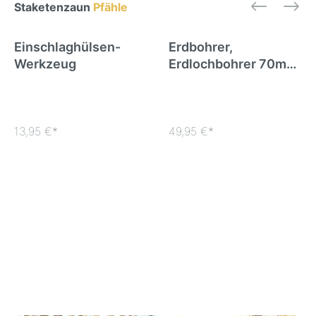
Staketenzaun
Pfähle
Einschlaghülsen-
Erdbohrer,
Werkzeug
Erdlochbohrer 70mm
für das Vorbohren der
Pfahl-Löcher
13,95 €*
49,95 €*