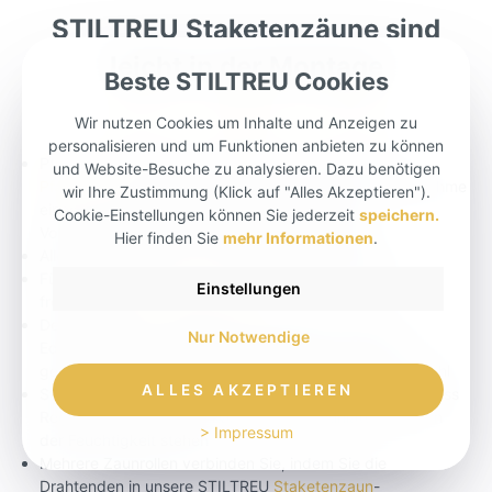
STILTREU Staketenzäune sind
leicht in der Montage
Beste STILTREU Cookies
Wir nutzen Cookies um Inhalte und Anzeigen zu
personalisieren und um Funktionen anbieten zu können
Pfähle sind angespitzt und werden einfach mittels
und Website-Besuche zu analysieren. Dazu benötigen
Pfahlramme
oder Vorschlaghammer und/oder Zuhilfenahme
wir Ihre Zustimmung (Klick auf "Alles Akzeptieren").
eines Erdbohrer (Holzhammer, Gummihammer,
Cookie-Einstellungen können Sie jederzeit
speichern.
Vorschlaghammer) in den Boden geschlagen
Hier finden Sie
mehr Informationen
.
Alle 1,50m (optimal) bis 2,00m einen Pfahl setzen
Für jede Ecke drei
Pfähle
berechnen und für jedes
Einstellungen
freistehende
Ende
zwei
Pfähle
Der Zaun wird an den Pfählen befestigt, indem mit
Nur Notwendige
Edelstahlschrauben durch die Stakete in den Pfosten
geschraubt wird. wir empfehlen drei Schrauben pro Pfahl
ALLES AKZEPTIEREN
Staketenzaun 2-3 cm über dem Boden montieren, so dass
Regenwasser abfließen kann und die Zaunlatten nicht in
> Impressum
der Feuchtigkeit stehen
Mehrere Zaunrollen verbinden Sie, indem Sie die
Drahtenden in unsere STILTREU
Staketenzaun
-