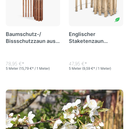
Baumschutz-/
Englischer
Bissschutzzaun aus
Staketenzaun
Fichte (imprägniert) -
Kastanie - Länge 5
Länge 5 Meter, Höhe
Meter, Höhe 60 cm,
150 cm,
Lattenabstand 8-10
78,95 €*
47,95 €*
Lattenabstand ~6 cm
cm
5 Meter
(15,79 €* / 1 Meter)
5 Meter
(9,59 €* / 1 Meter)