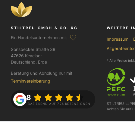
STILTREU GMBH & CO. KG
WEITERE 
Ein Handelsunternehmen mit
Impressum
Altgeräteents
Sonsbecker Straße 38
47626 Kevelaer
* Alle Preise ink
Deutschland, Erde
Beratung und Abholung nur mit
Terminvereinbarung
4.8
STILTREU ist P
BASIEREND AUF 726 REZENSIONEN
Achten Sie auf u
FOLGE UNS AUF
BEZAHLEN