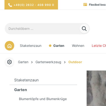
Flexibel bez
+49(0) 2832 - 408 990 0
Blitzversand in 1-3 Werktag
Hohe Verfügbarkei
Sicher eink
Staketenzaun
Garten
Wohnen
Letzte C
Garten
Gartenwerkzeug
Outdoor
Staketenzaun
Garten
Blumentöpfe und Blumenkrüge