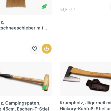
54,80 €*
z,
zschneeschieber mit
te und Stiehl, 50cm
Krumpholz, Jägerbeil mi
z, Campingspaten,
Hickory-Kuhfuß-Stiel u
e 45cm, Eschen-T-Stiel