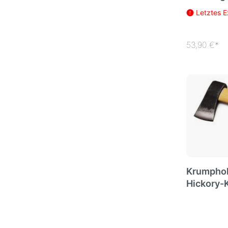
Letztes 
53,90 €*
Krumpholz
Hickory-K
Ledersch