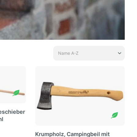
eschieber
hl
Krumpholz, Campingbeil mit