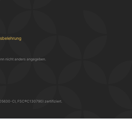
fsbelehrung
nn nicht anders angegeben.
30-CI, FSC®C130790) zertifiziert.
WIR LIEFERN DIR DEINE BESTELLUNG MIT