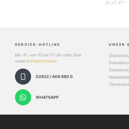
80,45 €*
SERVICE-HOTLINE
UNSER 
Mo.-Fr. von 10 bis 17 Uhr oder über
Staketenza
unser
Kontaktformular
.
Staketenz
Staketenz
02832 / 408 990 0
Newslette
Terminver
WHATSAPP