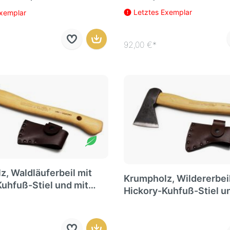
Lederschutz
Letztes Exemplar
Exemplar
92,00 €*
, Waldläuferbeil mit
Krumpholz, Wildererbeil
uhfuß-Stiel und mit
Hickory-Kuhfuß-Stiel u
utz
Lederschutz