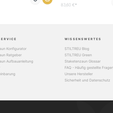
83,60 €*
SERVICE
WISSENSWERTES
un Konfigurator
STILTREU Blog
aun Ratgeber
STILTREU Green
aun Aufbauanleitung
Staketenzaun Glossar
r
FAQ - Häufig gestellte Frage
einbarung
Unsere Hersteller
Sicherheit und Datenschutz