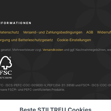
INFORMATIONEN
Datenschutz
Versand- und Zahlungsbedingungen
AGB
Widerru
orgung und Batterieschutzgesetz
Cookie-Einstellungen
l. gesetzl. Mehrwertsteuer zzgl.
Versandkosten
und ggf. Nachnahmegebühren, we
EFC- (SCS-PEFC-COC-005630-V, PEFC/04-31-3858) und FSC®- (SCS-COC-0056
nsere FSC®- und PEFC-zertifizierten Produkte.
 KANNST DU MIT
Beste STILTREU Cookies