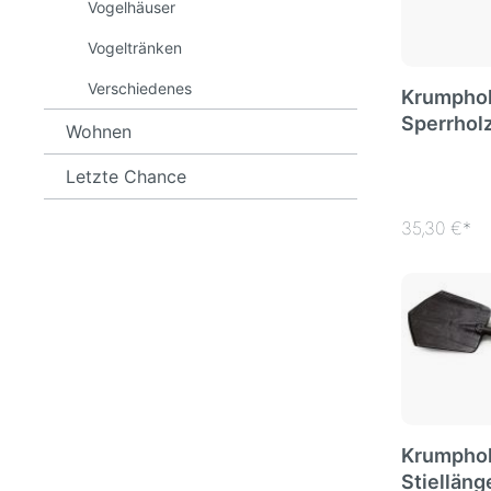
Vogelhäuser
Vogeltränken
Verschiedenes
Krumphol
Sperrhol
Wohnen
Stahlleis
Letzte Chance
35,30 €*
Krumphol
Stielläng