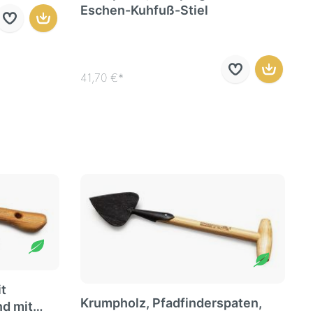
Eschen-Kuhfuß-Stiel
41,70 €*
t
Krumpholz, Pfadfinderspaten,
nd mit