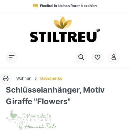
Flexibel in kleinen Raten bezahlen
Blitzversand in 1-3 Werktagen nach DE, AT & NL
Service-Hotline:
Dauerhaft hohe Warenverfügbarkeit
SSL-verschlüsselt online einkaufen
+49 (0) 28 32 - 408 990 0
Wohnen
Geschenke
Schlüsselanhänger, Motiv
Giraffe "Flowers"