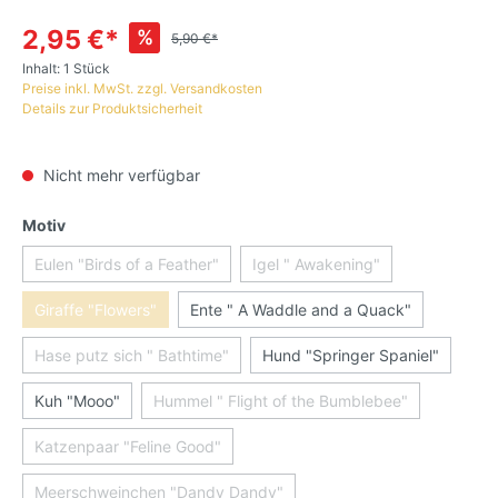
2,95 €*
%
5,90 €*
Inhalt:
1 Stück
Preise inkl. MwSt. zzgl. Versandkosten
Details zur Produktsicherheit
Nicht mehr verfügbar
Motiv
Eulen "Birds of a Feather"
Igel " Awakening"
Giraffe "Flowers"
Ente " A Waddle and a Quack"
Hase putz sich " Bathtime"
Hund "Springer Spaniel"
Kuh "Mooo"
Hummel " Flight of the Bumblebee"
Katzenpaar "Feline Good"
Meerschweinchen "Dandy Dandy"