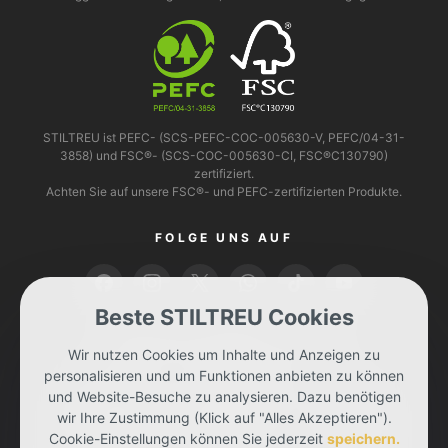
STILTREU ist PEFC- (SCS-PEFC-COC-005630-V, PEFC/04-31-
3858) und FSC®- (SCS-COC-005630-CI, FSC®C130790)
zertifiziert.
Achten Sie auf unsere FSC®- und PEFC-zertifizierten Produkte.
FOLGE UNS AUF
Beste STILTREU Cookies
BEZAHLEN KANNST DU MIT
Wir nutzen Cookies um Inhalte und Anzeigen zu
personalisieren und um Funktionen anbieten zu können
und Website-Besuche zu analysieren. Dazu benötigen
wir Ihre Zustimmung (Klick auf "Alles Akzeptieren").
Cookie-Einstellungen können Sie jederzeit
speichern.