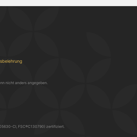
fsbelehrung
nn nicht anders angegeben.
30-CI, FSC®C130790) zertifiziert.