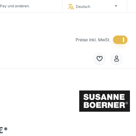
Deutsch
eich und in die
Niederlande.
timporteur Deutschlands.
 in Deutschland.
Preise inkl. MwSt.
€*