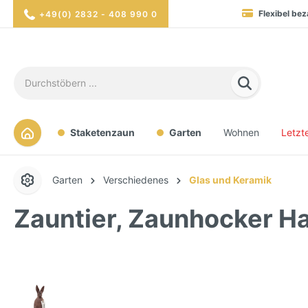
+49(0) 2832 - 408 990 0
Blitzversand in 1-3 Werktag
Hohe Verfügbarkei
Sicher eink
Staketenzaun
Garten
Wohnen
Letzt
Garten
Verschiedenes
Glas und Keramik
Zauntier, Zaunhocker Ha