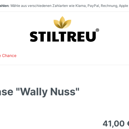
en:
Paket- und Speditionsversand innerhalb
Deutschlands, nach
Österr
t:
aufen:
Staketenzaun Vollsortiment und stets hohe Warenverfügbarkeit. Größter Direk
SSL-verschlüsselt und DSGVO-konform online einkaufen. Serverstandort
e Chance
se "Wally Nuss"
41,00 