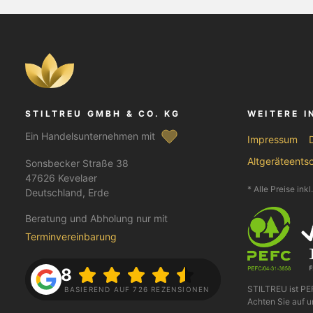
STILTREU GMBH & CO. KG
WEITERE 
Ein Handelsunternehmen mit
Impressum
Altgeräteents
Sonsbecker Straße 38
47626 Kevelaer
* Alle Preise ink
Deutschland, Erde
Beratung und Abholung nur mit
Terminvereinbarung
4.8
STILTREU ist P
BASIEREND AUF 726 REZENSIONEN
Achten Sie auf u