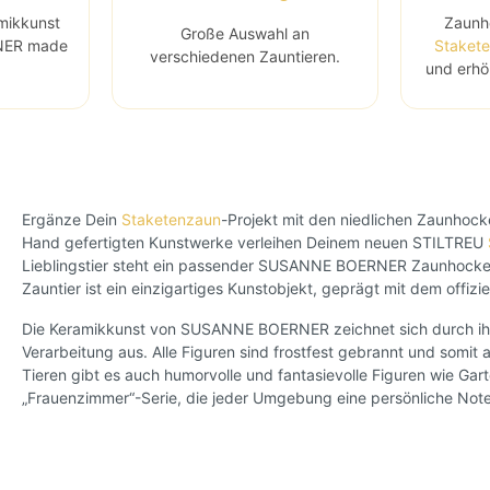
mikkunst
Zaunh
Große Auswahl an
NER made
Staket
verschiedenen Zauntieren.
und erhö
Ergänze Dein
Staketenzaun
-Projekt mit den niedlichen Zaunho
Hand gefertigten Kunstwerke verleihen Deinem neuen STILTREU
Lieblingstier steht ein passender SUSANNE BOERNER Zaunhocker 
Zauntier ist ein einzigartiges Kunstobjekt, geprägt mit dem off
Die Keramikkunst von SUSANNE BOERNER zeichnet sich durch ihr
Verarbeitung aus. Alle Figuren sind frostfest gebrannt und somit
Tieren gibt es auch humorvolle und fantasievolle Figuren wie Gar
„Frauenzimmer“-Serie, die jeder Umgebung eine persönliche Note