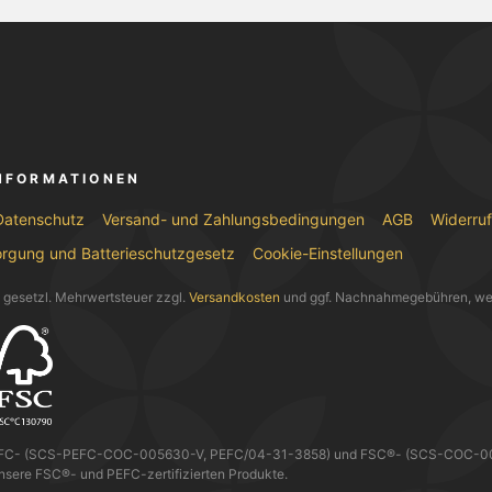
INFORMATIONEN
Datenschutz
Versand- und Zahlungsbedingungen
AGB
Widerru
orgung und Batterieschutzgesetz
Cookie-Einstellungen
l. gesetzl. Mehrwertsteuer zzgl.
Versandkosten
und ggf. Nachnahmegebühren, we
EFC- (SCS-PEFC-COC-005630-V, PEFC/04-31-3858) und FSC®- (SCS-COC-0056
nsere FSC®- und PEFC-zertifizierten Produkte.