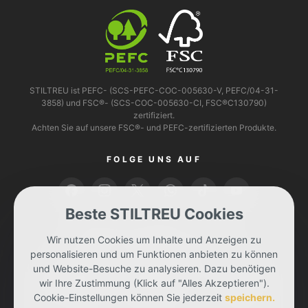
STILTREU ist PEFC- (SCS-PEFC-COC-005630-V, PEFC/04-31-
3858) und FSC®- (SCS-COC-005630-CI, FSC®C130790)
zertifiziert.
Achten Sie auf unsere FSC®- und PEFC-zertifizierten Produkte.
FOLGE UNS AUF
Beste STILTREU Cookies
BEZAHLEN KANNST DU MIT
Wir nutzen Cookies um Inhalte und Anzeigen zu
personalisieren und um Funktionen anbieten zu können
und Website-Besuche zu analysieren. Dazu benötigen
wir Ihre Zustimmung (Klick auf "Alles Akzeptieren").
Cookie-Einstellungen können Sie jederzeit
speichern.