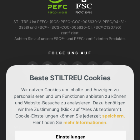
STILTREU ist PEFC- (SCS-PEFC-COC-005630-V, PEFC/04-31-
3858) und FSC®- (SCS-COC-005630-CI, FSC®C130790)
zertifiziert.
Achten Sie auf unsere FSC®- und PEFC-zertifizierten Produkte.
FOLGE UNS AUF
Beste STILTREU Cookies
BEZAHLEN KANNST DU MIT
Wir nutzen Cookies um Inhalte und Anzeigen zu
personalisieren und um Funktionen anbieten zu können
und Website-Besuche zu analysieren. Dazu benötigen
wir Ihre Zustimmung (Klick auf "Alles Akzeptieren").
Cookie-Einstellungen können Sie jederzeit
speichern.
Hier finden Sie
mehr Informationen
.
WIR LIEFERN DIR DEINE BESTELLUNG MIT
Einstellungen