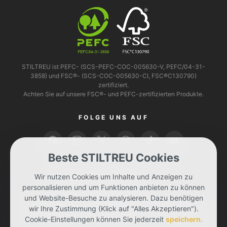
STILTREU ist PEFC- (SCS-PEFC-COC-005630-V, PEFC/04-31-
3858) und FSC®- (SCS-COC-005630-CI, FSC®C130790)
zertifiziert.
Achten Sie auf unsere FSC®- und PEFC-zertifizierten Produkte.
FOLGE UNS AUF
Beste STILTREU Cookies
BEZAHLEN KANNST DU MIT
Wir nutzen Cookies um Inhalte und Anzeigen zu
personalisieren und um Funktionen anbieten zu können
und Website-Besuche zu analysieren. Dazu benötigen
wir Ihre Zustimmung (Klick auf "Alles Akzeptieren").
Cookie-Einstellungen können Sie jederzeit
speichern.