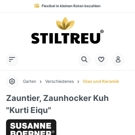
Blitzversand in 1-2 Werktagen nach DE, AT & NL
Service-Hotline:
Dauerhaft hohe Warenverfügbarkeit
SSL-verschlüsselt online einkaufen
+49 (0) 28 32 - 408 990 0
Garten
Verschiedenes
Glas und Keramik
Zauntier, Zaunhocker Kuh
"Kurti Eiqu"