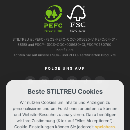
STILTREU ist PEFC- (SCS-PEFC-COC-005630-V, PEFC/04-31-
3858) und FSC®- (SCS-COC-005630-CI, FSC®C130790)
zertifiziert.
Achten Sie auf unsere FSC®- und PEFC-zertifizierten Produkte.
FOLGE UNS AUF
Beste STILTREU Cookies
BEZAHLEN KANNST DU MIT
Wir nutzen Cookies um Inhalte und Anzeigen zu
personalisieren und um Funktionen anbieten zu können
und Website-Besuche zu analysieren. Dazu benötigen
wir Ihre Zustimmung (Klick auf "Alles Akzeptieren").
Cookie-Einstellungen können Sie jederzeit
speichern.