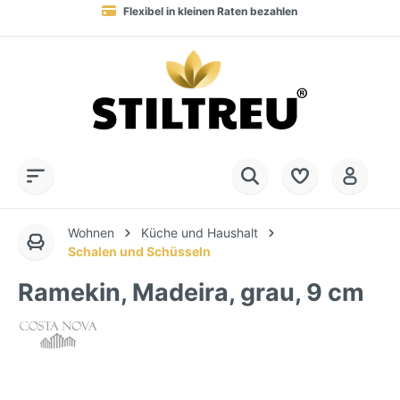
Blitzversand in 1-3 Werktagen nach DE, AT & NL
Service-Hotline:
Dauerhaft hohe Warenverfügbarkeit
SSL-verschlüsselt online einkaufen
+49 (0) 28 32 - 408 990 0
Wohnen
Küche und Haushalt
Schalen und Schüsseln
Ramekin, Madeira, grau, 9 cm