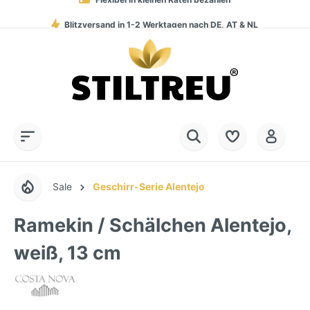
Blitzversand in 1-2 Werktagen nach DE, AT & NL
Service-Hotline:
Dauerhaft hohe Warenverfügbarkeit
SSL-verschlüsselt online einkaufen
+49 (0) 28 32 - 408 990 0
Sale
Geschirr-Serie Alentejo
Ramekin / Schälchen Alentejo,
weiß, 13 cm