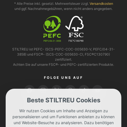
* Alle Preise inkl. gesetzl. Mehrwertsteuer zzgl.
Versandkosten
und ggf. Nachnahmegebühren, wenn nicht anders angegeben.
STILTREU ist PEFC- (SCS-PEFC-COC-005630-V, PEFC/04-31-
3858) und FSC®- (SCS-COC-005630-CI, FSC®C130790)
zertifiziert.
Achten Sie auf unsere FSC®- und PEFC-zertifizierten Produkte.
FOLGE UNS AUF
Beste STILTREU Cookies
BEZAHLEN KANNST DU MIT
Wir nutzen Cookies um Inhalte und Anzeigen zu
personalisieren und um Funktionen anbieten zu können
und Website-Besuche zu analysieren. Dazu benötigen