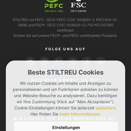
STILTREU ist PEFC- (SCS-PEFC-COC-005630-V, PEFC/04-31-
3858) und FSC®- (SCS-COC-005630-CI, FSC®C130790)
zertifiziert.
Achten Sie auf unsere FSC®- und PEFC-zertifizierten Produkte.
FOLGE UNS AUF
Beste STILTREU Cookies
BEZAHLEN KANNST DU MIT
Wir nutzen Cookies um Inhalte und Anzeigen zu
personalisieren und um Funktionen anbieten zu können
und Website-Besuche zu analysieren. Dazu benötigen
wir Ihre Zustimmung (Klick auf "Alles Akzeptieren").
Cookie-Einstellungen können Sie jederzeit
speichern.
Hier finden Sie
mehr Informationen
.
WIR LIEFERN DIR DEINE BESTELLUNG MIT
Einstellungen