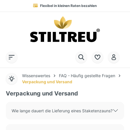
Flexibel in kleinen Raten bezahlen
Blitzversand in 1-3 Werktagen nach DE, AT & NL
Service-Hotline:
Dauerhaft hohe Warenverfügbarkeit
SSL-verschlüsselt online einkaufen
+49 (0) 28 32 - 408 990 0
Wissenswertes
FAQ - Häufig gestellte Fragen
Verpackung und Versand
Verpackung und Versand
Wie lange dauert die Lieferung eines Staketenzauns?