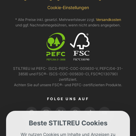
Cookie-Einstellungen
* Alle Preise inkl. gesetzl. Mehrwertsteuer zzgl.
Versandkosten
und ggf. Nachnahmegebühren, wenn nicht anders angegeben.
STILTREU ist PEFC- (SCS-PEFC-COC-005630-V, PEFC/04-31-
3858) und FSC®- (SCS-COC-005630-CI, FSC®C130790)
zertifiziert.
Achten Sie auf unsere FSC®- und PEFC-zertifizierten Produkte.
FOLGE UNS AUF
Beste STILTREU Cookies
BEZAHLEN KANNST DU MIT
Wir nutzen Cookies um Inhalte und Anzeigen zu