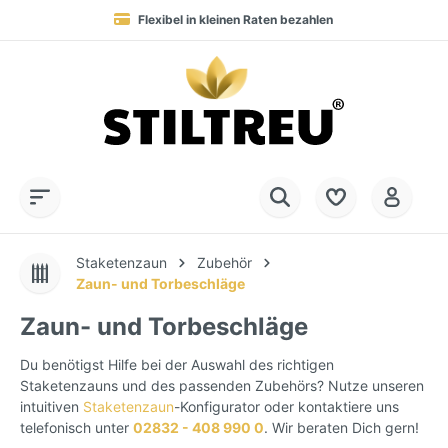
Flexibel in kleinen Raten bezahlen
Blitzversand in 1-2 Werktagen nach DE, AT & NL
Service-Hotline:
Dauerhaft hohe Warenverfügbarkeit
SSL-verschlüsselt online einkaufen
+49 (0) 28 32 - 408 990 0
Staketenzaun
Zubehör
Zaun- und Torbeschläge
Zaun- und Torbeschläge
Du benötigst Hilfe bei der Auswahl des richtigen
Staketenzauns und des passenden Zubehörs? Nutze unseren
intuitiven
Staketenzaun
-Konfigurator oder kontaktiere uns
telefonisch unter
02832 - 408 990 0
. Wir beraten Dich gern!