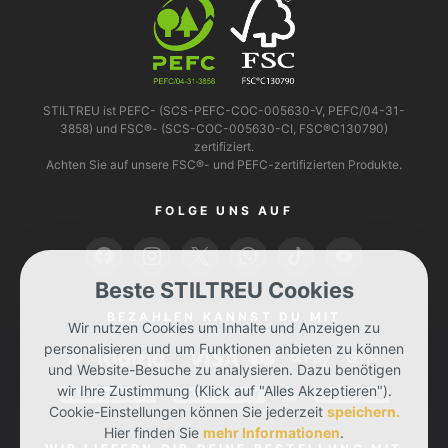
STILTREU ist PEFC- (SCS-PEFC-COC-005630-V, PEFC/04-31-
3858) und FSC®- (SCS-COC-005630-CI, FSC®C130790)
zertifiziert.
Achten Sie auf unsere FSC®- und PEFC-zertifizierten Produkte.
FOLGE UNS AUF
Beste STILTREU Cookies
BEZAHLEN KANNST DU MIT
Wir nutzen Cookies um Inhalte und Anzeigen zu
personalisieren und um Funktionen anbieten zu können
und Website-Besuche zu analysieren. Dazu benötigen
wir Ihre Zustimmung (Klick auf "Alles Akzeptieren").
Cookie-Einstellungen können Sie jederzeit
speichern.
Hier finden Sie
mehr Informationen
.