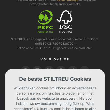
bezorgkosten, tenzij anders vermeld.
STILTREU is FSC®-gecertificeerd onder het nummer SCS-COC-
005630-CI (FSC®C130790).
Let op onze FSC®- en PEFC-gecertificeerde producten.
VOLG ONS OP
De beste STILTREU Cookies
U KUNT BETALEN MET
Wij gebruiken cookies om inhoud en advertenties te
personaliseren, om functies te bieden en om het
bezoek aan de website te analyseren. Hiervoor
hebben we uw toestemming nodig (klik op "Alles
accepteren"). U kunt uw cookie-instellingen te allen