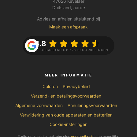
47626 Kevelaer
Duitsland, aarde
Advies en afhalen uitsluitend bij
Maak een afspraak
4.8
GEBASEERD OP 726 BEOORDELINGEN
MEER INFORMATIE
Colofon
Privacybeleid
Verzend- en betalingsvoorwaarden
Algemene voorwaarden
Annuleringsvoorwaarden
Verwijdering van oude apparaten en batterijen
Cookie-instellingen
* Alle prijzen zijn incl. btw plus
verzendkosten
en mogelijke