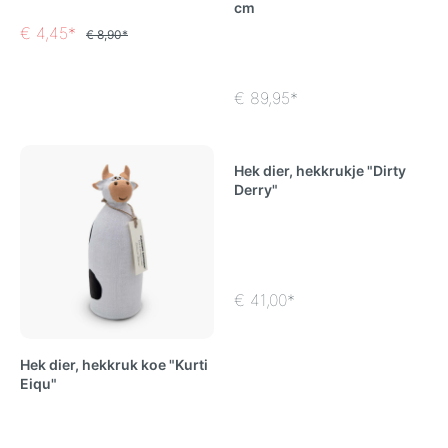
cm
€ 4,45*
€ 8,90*
€ 89,95*
Hek dier, hekkrukje "Dirty
Derry"
€ 41,00*
Hek dier, hekkruk koe "Kurti
Eiqu"