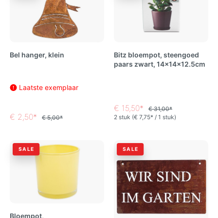
Bel hanger, klein
Bitz bloempot, steengoed
paars zwart, 14x14x12.5cm
Laatste exemplaar
€ 15,50*
€ 31,00*
€ 2,50*
2 stuk
(€ 7,75* / 1 stuk)
€ 5,00*
SALE
SALE
Bloempot,