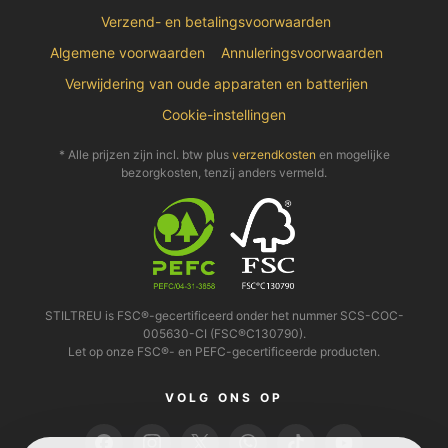
Verzend- en betalingsvoorwaarden
Algemene voorwaarden
Annuleringsvoorwaarden
Verwijdering van oude apparaten en batterijen
Cookie-instellingen
* Alle prijzen zijn incl. btw plus
verzendkosten
en mogelijke
bezorgkosten, tenzij anders vermeld.
STILTREU is FSC®-gecertificeerd onder het nummer SCS-COC-
005630-CI (FSC®C130790).
Let op onze FSC®- en PEFC-gecertificeerde producten.
VOLG ONS OP