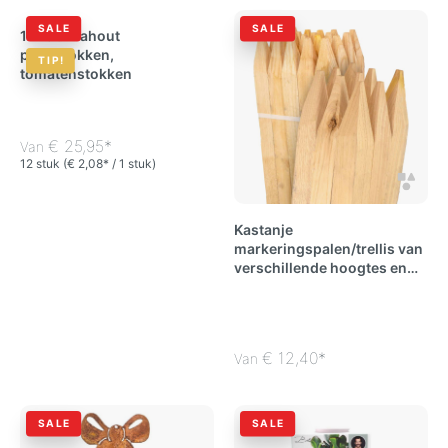
SALE
SALE
12 robiniahout
plantstokken,
TIP!
tomatenstokken
€ 25,95*
Van
12 stuk
(€ 2,08* / 1 stuk)
Kastanje
markeringspalen/trellis van
verschillende hoogtes en
diameters
€ 12,40*
Van
SALE
SALE