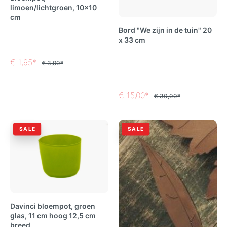
limoen/lichtgroen, 10x10
cm
Bord "We zijn in de tuin" 20
x 33 cm
€ 1,95*
€ 3,90*
€ 15,00*
€ 30,00*
SALE
SALE
Davinci bloempot, groen
glas, 11 cm hoog 12,5 cm
breed