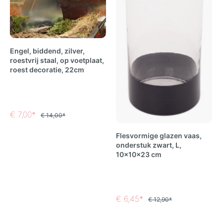
Engel, biddend, zilver,
roestvrij staal, op voetplaat,
roest decoratie, 22cm
€ 7,00*
€ 14,00*
Flesvormige glazen vaas,
onderstuk zwart, L,
10x10x23 cm
€ 6,45*
€ 12,90*