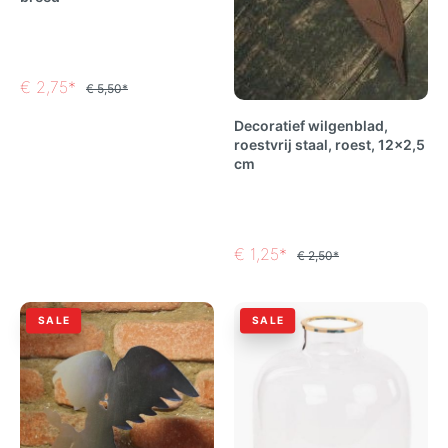
€ 2,75*
€ 5,50*
Decoratief wilgenblad,
roestvrij staal, roest, 12x2,5
cm
€ 1,25*
€ 2,50*
SALE
SALE