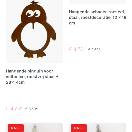
Hangende schaats, roestvrij
staal, roestdecoratie, 12 x 18
cm
€ 4,75*
€ 9,50*
Hangende pinguïn voor
vetbollen, roestvrij staal H
28x14cm
€ 4,25*
€ 8,50*
SALE
SALE