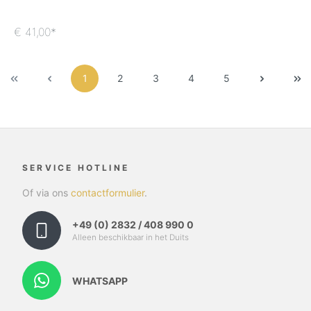
€ 41,00*
1
2
3
4
5
SERVICE HOTLINE
Of via ons
contactformulier
.
+49 (0) 2832 / 408 990 0
Alleen beschikbaar in het Duits
WHATSAPP