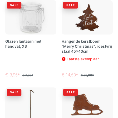
SALE
SALE
Glazen lantaarn met
Hangende kerstboom
handvat, XS
"Merry Christmas", roestvrij
staal 45x40cm
Laatste exemplaar
€ 3,95*
€ 14,50*
€ 7,90*
€ 29,00*
SALE
SALE