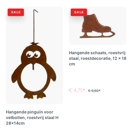
SALE
SALE
Hangende schaats, roestvrij
staal, roestdecoratie, 12 x 18
cm
€ 4,75*
€ 9,50*
Hangende pinguïn voor
vetbollen, roestvrij staal H
28x14cm