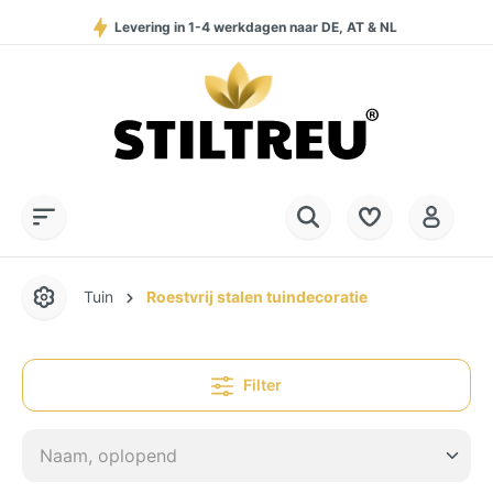
Levering in 1-4 werkdagen naar DE, AT & NL
Permanent hoge beschikbaarheid van goederen
Service Hotline:
SSL-gecodeerd online winkelen
+49 (0) 28 32 - 408 990 0
Tuin
Roestvrij stalen tuindecoratie
Filter