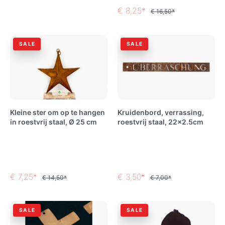
€ 8,25*
€ 16,50*
SALE
SALE
Kleine ster om op te hangen
Kruidenbord, verrassing,
in roestvrij staal, Ø 25 cm
roestvrij staal, 22x2.5cm
€ 7,25*
€ 3,50*
€ 14,50*
€ 7,00*
SALE
SALE