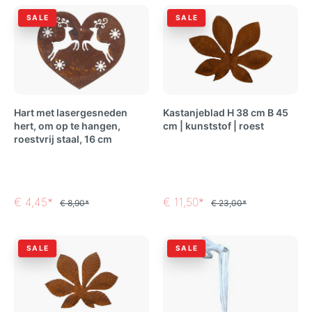
SALE
SALE
Hart met lasergesneden
Kastanjeblad H 38 cm B 45
hert, om op te hangen,
cm | kunststof | roest
roestvrij staal, 16 cm
€ 4,45*
€ 11,50*
€ 8,90*
€ 23,00*
SALE
SALE