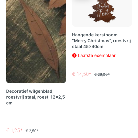
Hangende kerstboom
"Merry Christmas", roestvrij
staal 45x40cm
Laatste exemplaar
€ 14,50*
€ 29,00*
Decoratief wilgenblad,
roestvrij staal, roest, 12x2,5
cm
€ 1,25*
€ 2,50*