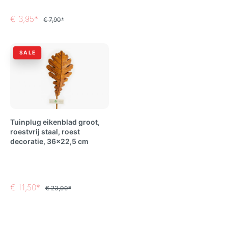
€ 3,95*
€ 7,90*
SALE
Tuinplug eikenblad groot,
roestvrij staal, roest
decoratie, 36x22,5 cm
€ 11,50*
€ 23,00*