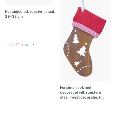
Kastanjeblad, roestvrij staal,
29x38 cm
€ 8,00*
€ 16,00*
Kerstman sok met
decoratief vilt, roestvrij
staal, roest decoratie, H
30cm