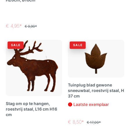
€ 4,95*
€ 9,90*
SALE
SALE
Tuinplug blad gewone
sneeuwbal, roestvrij staal, H
37 cm
Stag om op te hangen,
Laatste exemplaar
roestvrij staal, L16 cm H16
cm
€ 8,50*
€ 17,00*