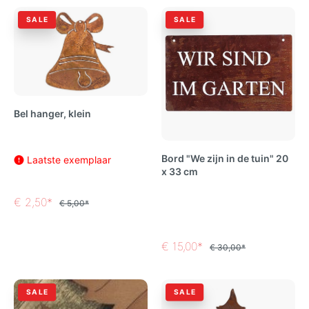
SALE
SALE
Bel hanger, klein
Bord "We zijn in de tuin" 20
Laatste exemplaar
x 33 cm
€ 2,50*
€ 5,00*
€ 15,00*
€ 30,00*
SALE
SALE