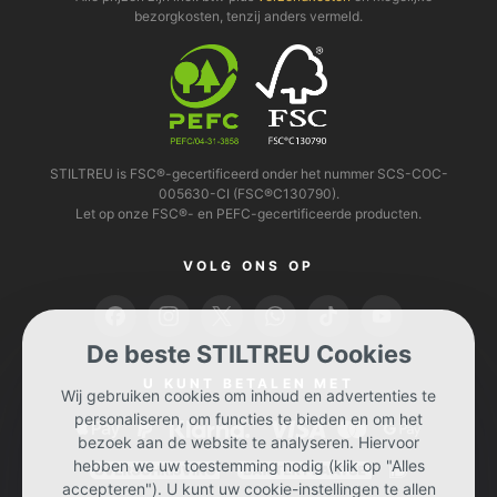
bezorgkosten, tenzij anders vermeld.
STILTREU is FSC®-gecertificeerd onder het nummer SCS-COC-
005630-CI (FSC®C130790).
Let op onze FSC®- en PEFC-gecertificeerde producten.
VOLG ONS OP
De beste STILTREU Cookies
U KUNT BETALEN MET
Wij gebruiken cookies om inhoud en advertenties te
personaliseren, om functies te bieden en om het
bezoek aan de website te analyseren. Hiervoor
hebben we uw toestemming nodig (klik op "Alles
accepteren"). U kunt uw cookie-instellingen te allen