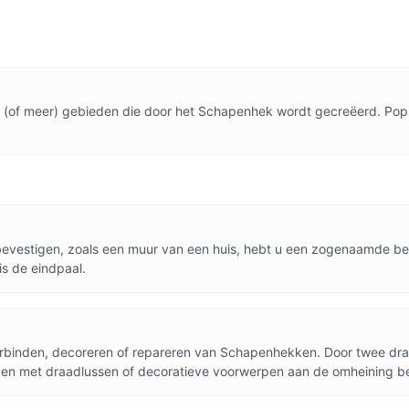
wee (of meer) gebieden die door het Schapenhek wordt gecreëerd. Po
t bevestigen, zoals een muur van een huis, hebt u een zogenaamde b
s de eindpaal.
verbinden, decoreren of repareren van Schapenhekken. Door twee draa
gen met draadlussen of decoratieve voorwerpen aan de omheining b