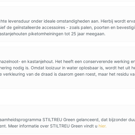
e levensduur onder ideale omstandigheden aan. Hierbij wordt erva
ef de geïnstalleerde accessoires - zoals palen, poorten en bevestigin
kastanjehouten piketomheiningen tot 25 jaar meegaan.
 in hazelnoot- en kastanjehout. Het heeft een conserverende werking 
ing nodig is. Omdat looizuur in water oplosbaar is, wordt het uit he
de verkleuring van de draad is daarom geen roest, maar het residu v
urzaamheidsprogramma STILTREU Green gelanceerd, dat bijzonder du
kent. Meer informatie over STILTREU Green vindt u
hier.