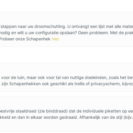
 stappen naar uw droomschutting. U ontvangt een lijst met alle mat
dig en wilt u uw configuratie opslaan? Geen probleem. Met de prakt
. Probeer onze Schapenhek
hier.
ent voor de tuin, maar ook voor tal van nuttige doeleinden, zoals he
 zijn Schapenhekken ook geschikt als trellis of privacyscherm, bijvoo
tvrije staaldraad (zie binddraad) dat de individuele piketten op ee
eld en dan in elkaar worden gedraaid. Afhankelijk van de stijl (bijv