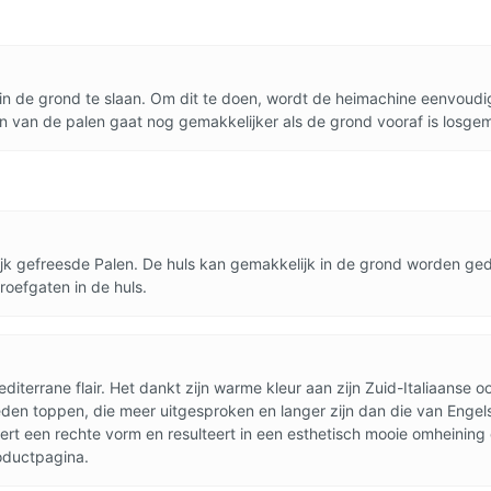
n de grond te slaan. Om dit te doen, wordt de heimachine eenvoudi
en van de palen gaat nog gemakkelijker als de grond vooraf is losg
elijk gefreesde Palen. De huls kan gemakkelijk in de grond worden g
oefgaten in de huls.
iterrane flair. Het dankt zijn warme kleur aan zijn Zuid-Italiaanse
en toppen, die meer uitgesproken en langer zijn dan die van Engels
t een rechte vorm en resulteert in een esthetisch mooie omheining d
roductpagina.