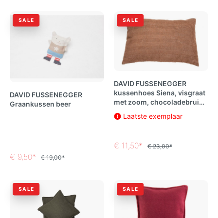
SALE
SALE
DAVID FUSSENEGGER
kussenhoes Siena, visgraat
DAVID FUSSENEGGER
met zoom, chocoladebruin,
Graankussen beer
40x60 cm
Laatste exemplaar
€ 11,50*
€ 23,00*
€ 9,50*
€ 19,00*
SALE
SALE