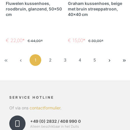
Fluwelen kussenhoes,
Graham kussenhoes, beige
roodbruin, glanzend, 50x50
met bruin streeppatroon,
cm
40x40 cm
€ 22,00*
€ 15,00*
€ 44,00*
€ 30,00*
1
2
3
4
5
SERVICE HOTLINE
Of via ons
contactformulier
.
+49 (0) 2832 / 408 990 0
Alleen beschikbaar in het Duits