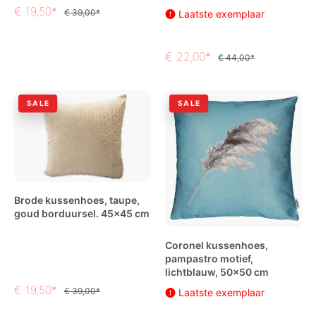
€ 19,50*
€ 39,00*
Laatste exemplaar
€ 22,00*
€ 44,00*
SALE
SALE
Brode kussenhoes, taupe,
goud borduursel. 45x45 cm
Coronel kussenhoes,
pampastro motief,
lichtblauw, 50x50 cm
€ 19,50*
€ 39,00*
Laatste exemplaar