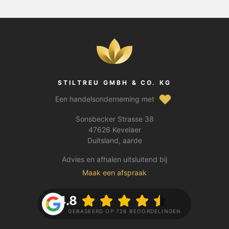
STILTREU GMBH & CO. KG
Een handelsonderneming met
Sonsbecker Strasse 38
47626 Kevelaer
Duitsland, aarde
Advies en afhalen uitsluitend bij
Maak een afspraak
4.8
GEBASEERD OP 726 BEOORDELINGEN