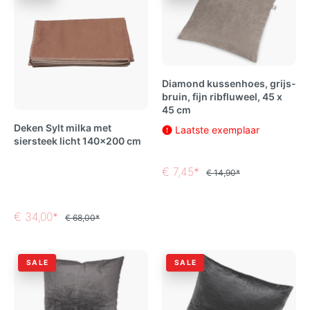
Diamond kussenhoes, grijs-
bruin, fijn ribfluweel, 45 x
45 cm
Deken Sylt milka met
Laatste exemplaar
siersteek licht 140x200 cm
€ 7,45*
€ 14,90*
€ 34,00*
€ 68,00*
SALE
SALE