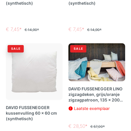
(synthetisch)
(synthetisch)
€ 7,45*
€ 7,45*
€ 14,90*
€ 14,90*
SALE
SALE
DAVID FUSSENEGGER LINO
zigzagdeken, grijs/oranje
zigzagpatroon, 135 x 200
cm
DAVID FUSSENEGGER
Laatste exemplaar
kussenvulling 60 x 60 cm
(synthetisch)
€ 28,50*
€ 57,00*