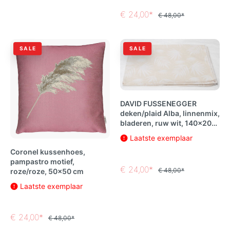
€ 24,00*
€ 48,00*
SALE
SALE
DAVID FUSSENEGGER
deken/plaid Alba, linnenmix,
bladeren, ruw wit, 140x200
cm
Laatste exemplaar
Coronel kussenhoes,
pampastro motief,
€ 24,00*
€ 48,00*
roze/roze, 50x50 cm
Laatste exemplaar
€ 24,00*
€ 48,00*