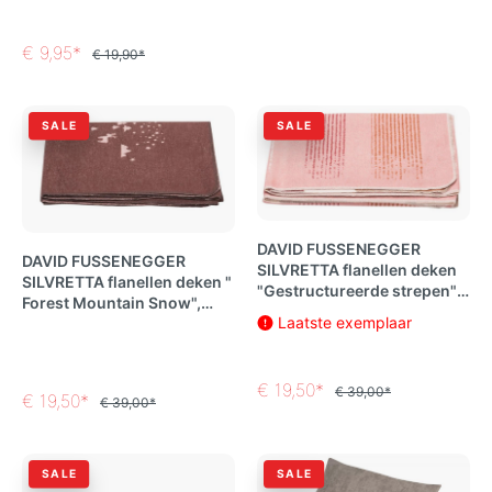
€ 9,95*
€ 19,90*
SALE
SALE
DAVID FUSSENEGGER
DAVID FUSSENEGGER
SILVRETTA flanellen deken
SILVRETTA flanellen deken "
"Gestructureerde strepen"
Forest Mountain Snow",
rouge 140 x 200 cm
Laatste exemplaar
middenbruin, 140x200 cm
€ 19,50*
€ 39,00*
€ 19,50*
€ 39,00*
SALE
SALE