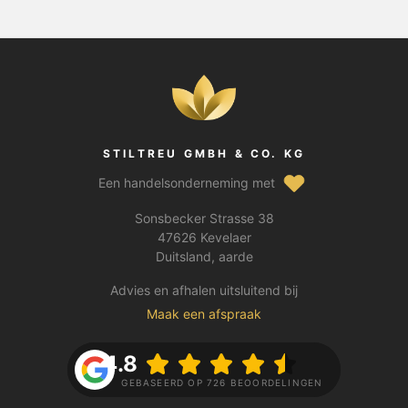
STILTREU GMBH & CO. KG
Een handelsonderneming met
Sonsbecker Strasse 38
47626 Kevelaer
Duitsland, aarde
Advies en afhalen uitsluitend bij
Maak een afspraak
4.8
GEBASEERD OP 726 BEOORDELINGEN