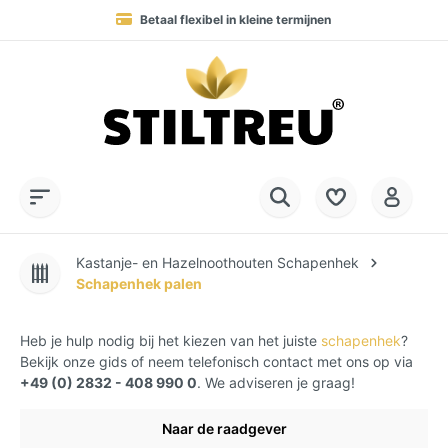
Levering in 1-4 werkdagen naar DE, AT & NL
Permanent hoge beschikbaarheid van goederen
Service Hotline:
SSL-gecodeerd online winkelen
+49 (0) 28 32 - 408 990 0
Kastanje- en Hazelnoothouten Schapenhek
Schapenhek palen
Heb je hulp nodig bij het kiezen van het juiste
schapenhek
?
Bekijk onze gids of neem telefonisch contact met ons op via
+49 (0) 2832 - 408 990 0
. We adviseren je graag!
Naar de raadgever