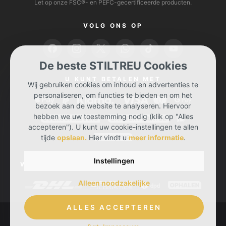
Let op onze FSC®- en PEFC-gecertificeerde producten.
VOLG ONS OP
De beste STILTREU Cookies
U KUNT BETALEN MET
Wij gebruiken cookies om inhoud en advertenties te
personaliseren, om functies te bieden en om het
bezoek aan de website te analyseren. Hiervoor
hebben we uw toestemming nodig (klik op "Alles
accepteren"). U kunt uw cookie-instellingen te allen
tijde
opslaan.
Hier vindt u
meer informatie
.
Instellingen
WIJ BEZORGEN UW BESTELLING BIJ U MET
Alleen noodzakelijke
ALLES ACCEPTEREN