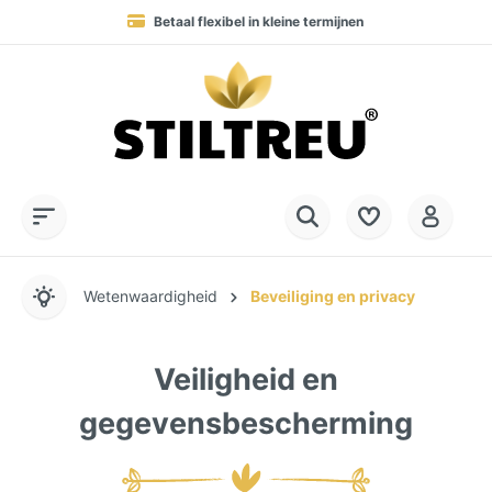
Betaal flexibel in kleine termijnen
Permanent hoge beschikbaarheid van goederen
Levering in 1-4 werkdagen naar DE, AT & NL
Service Hotline:
SSL-gecodeerd online winkelen
+49 (0) 28 32 - 408 990 0
Wetenwaardigheid
Beveiliging en privacy
Veiligheid en
gegevensbescherming