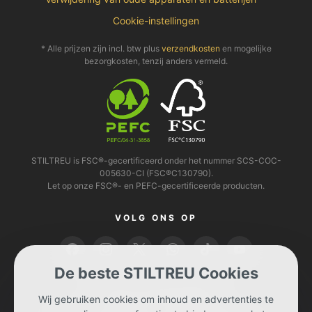
Cookie-instellingen
* Alle prijzen zijn incl. btw plus
verzendkosten
en mogelijke
bezorgkosten, tenzij anders vermeld.
STILTREU is FSC®-gecertificeerd onder het nummer SCS-COC-
005630-CI (FSC®C130790).
Let op onze FSC®- en PEFC-gecertificeerde producten.
VOLG ONS OP
De beste STILTREU Cookies
U KUNT BETALEN MET
Wij gebruiken cookies om inhoud en advertenties te