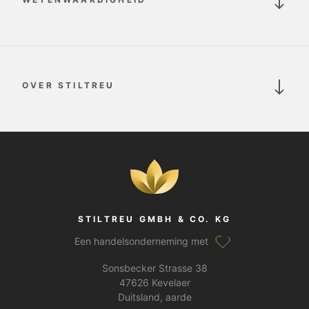
OVER STILTREU
STILTREU GMBH & CO. KG
Een handelsonderneming met
Sonsbecker Strasse 38
47626 Kevelaer
Duitsland, aarde