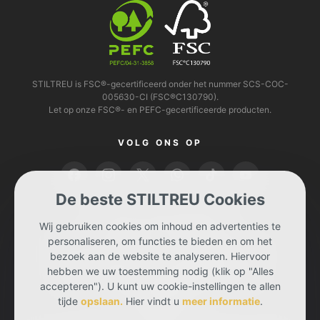
STILTREU is FSC®-gecertificeerd onder het nummer SCS-COC-
005630-CI (FSC®C130790).
Let op onze FSC®- en PEFC-gecertificeerde producten.
VOLG ONS OP
De beste STILTREU Cookies
U KUNT BETALEN MET
Wij gebruiken cookies om inhoud en advertenties te
personaliseren, om functies te bieden en om het
bezoek aan de website te analyseren. Hiervoor
hebben we uw toestemming nodig (klik op "Alles
accepteren"). U kunt uw cookie-instellingen te allen
tijde
opslaan.
Hier vindt u
meer informatie
.