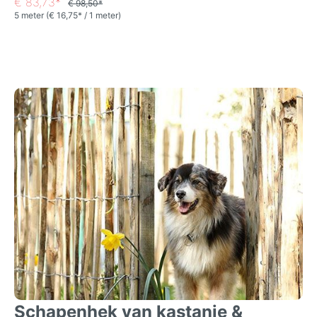
€ 83,73*
€ 98,50*
5 meter
(€ 16,75* / 1 meter)
Schapenhek van kastanje &