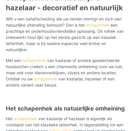
hazelaar - decoratief en natuurlijk
Wilt u een tuinafscheiding die uw terrein omringt en toch een
natuurlijke uitstraling behoudt? Dan is het
schapenhek
een
prachtige en onderhoudsvriendelijke oplossing. Dit rolhek van
onbewerkt hout lijkt op het eerste gezicht op een klassiek
lattenhek, maar is bij nadere inspectie veel lichter en
natuurlijker.
Met een
schapenhek
van kastanje of andere geselecteerde
houtsoorten creëert u een charmante omheining voor uw tuin,
maar ook voor dierenverblijven, vijvers en andere locaties.
Ontdek nu uw
schapenhek
van kastanje, hazelaar of een
andere variant naar keuze.
Het schapenhek als natuurlijke omheining
Het
schapenhek
van kastanje of hazelaar is eigenlijk de
voorloper van het klassieke lattenhek. In tegenstelling tot een
lattenhek bestaat een
schapenhek
echter niet uit doorlopende