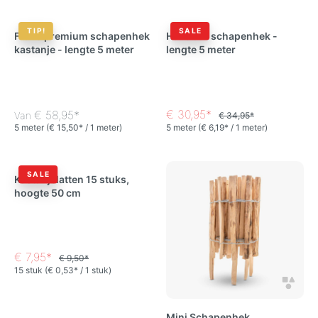
TIP!
SALE
Frans premium schapenhek
Hazelaar schapenhek -
kastanje - lengte 5 meter
lengte 5 meter
€ 30,95*
€ 58,95*
Van
€ 34,95*
5 meter
(€ 15,50* / 1 meter)
5 meter
(€ 6,19* / 1 meter)
SALE
Kastanjelatten 15 stuks,
hoogte 50 cm
€ 7,95*
€ 9,50*
15 stuk
(€ 0,53* / 1 stuk)
Mini Schapenhek,