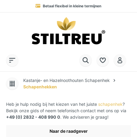
Levering in 1-4 werkdagen naar DE, AT & NL
Permanent hoge beschikbaarheid van goederen
Service Hotline:
SSL-gecodeerd online winkelen
+49 (0) 28 32 - 408 990 0
Kastanje- en Hazelnoothouten Schapenhek
Schapenhekken
Heb je hulp nodig bij het kiezen van het juiste
schapenhek
?
Bekijk onze gids of neem telefonisch contact met ons op via
+49 (0) 2832 - 408 990 0
. We adviseren je graag!
Naar de raadgever