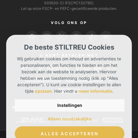
005630-CI (FSC®C130790).
Let op onze FSC®- en PEFC-gecertificeerde producten.
VOLG ONS OP
De beste STILTREU Cookies
U KUNT BETALEN MET
Wij gebruiken cookies om inhoud en advertenties te
personaliseren, om functies te bieden en om het
bezoek aan de website te analyseren. Hiervoor
hebben we uw toestemming nodig (klik op "Alles
accepteren"). U kunt uw cookie-instellingen te allen
tijde
opslaan.
Hier vindt u
meer informatie
.
Instellingen
WIJ BEZORGEN UW BESTELLING BIJ U MET
Alleen noodzakelijke
ALLES ACCEPTEREN