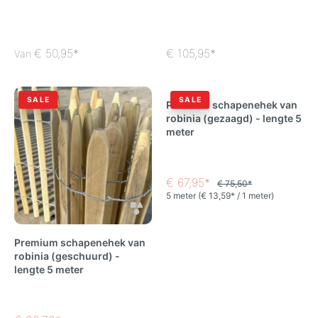
cm
€ 50,95*
€ 105,95*
Van
SALE
SALE
Premium schapenehek van
robinia (gezaagd) - lengte 5
meter
€ 67,95*
€ 75,50*
5 meter
(€ 13,59* / 1 meter)
Premium schapenehek van
robinia (geschuurd) -
lengte 5 meter