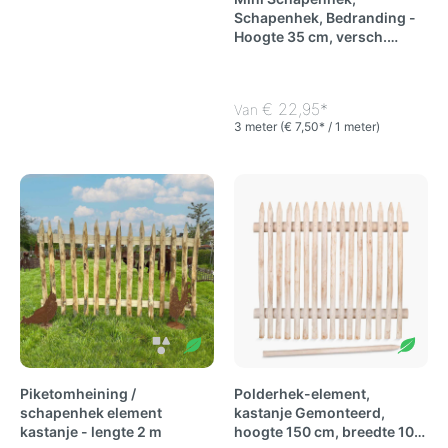
Schapenhek, Bedranding -
Hoogte 35 cm, versch.
Latafstanden
€ 22,95*
Van
3 meter
(€ 7,50* / 1 meter)
Piketomheining /
Polderhek-element,
schapenhek element
kastanje Gemonteerd,
kastanje - lengte 2 m
hoogte 150 cm, breedte 100