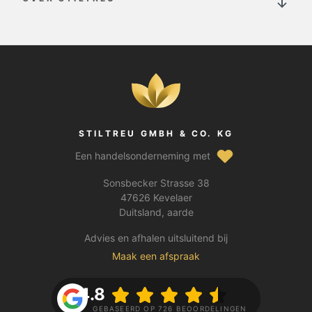
STILTREU GMBH & CO. KG
Een handelsonderneming met
Sonsbecker Strasse 38
47626 Kevelaer
Duitsland, aarde
Advies en afhalen uitsluitend bij
Maak een afspraak
4.8
GEBASEERD OP 726 BEOORDELINGEN