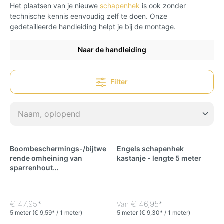
Het plaatsen van je nieuwe
schapenhek
is ook zonder
technische kennis eenvoudig zelf te doen. Onze
gedetailleerde handleiding helpt je bij de montage.
Naar de handleiding
Filter
Boombeschermings-/bijtwe
Engels schapenhek
rende omheining van
kastanje - lengte 5 meter
sparrenhout
(geïmpregneerd) - lengte 5
meter
€ 47,95*
€ 46,95*
Van
5 meter
(€ 9,59* / 1 meter)
5 meter
(€ 9,30* / 1 meter)