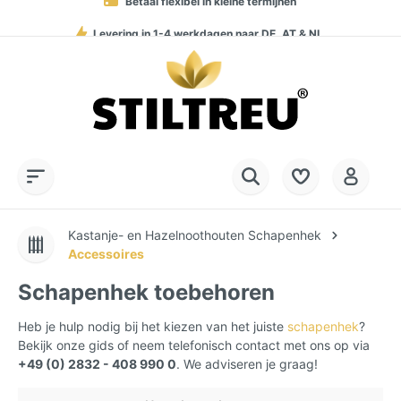
Levering in 1-4 werkdagen naar DE, AT & NL
Permanent hoge beschikbaarheid van goederen
Service Hotline:
SSL-gecodeerd online winkelen
+49 (0) 28 32 - 408 990 0
Kastanje- en Hazelnoothouten Schapenhek
Accessoires
Schapenhek toebehoren
Heb je hulp nodig bij het kiezen van het juiste
schapenhek
?
Bekijk onze gids of neem telefonisch contact met ons op via
+49 (0) 2832 - 408 990 0
. We adviseren je graag!