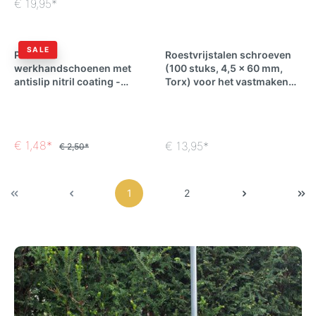
€ 19,95*
SALE
Premium
Roestvrijstalen schroeven
werkhandschoenen met
(100 stuks, 4,5 x 60 mm,
antislip nitril coating -
Torx) voor het vastmaken
verschillende maten
van schapenhekken
€ 1,48*
€ 13,95*
€ 2,50*
1
2