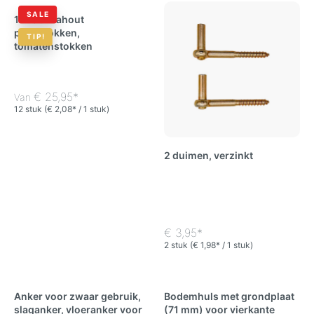
SALE
12 robiniahout
plantstokken,
TIP!
tomatenstokken
€ 25,95*
Van
12 stuk
(€ 2,08* / 1 stuk)
2 duimen, verzinkt
€ 3,95*
2 stuk
(€ 1,98* / 1 stuk)
Anker voor zwaar gebruik,
Bodemhuls met grondplaat
slaganker, vloeranker voor
(71 mm) voor vierkante