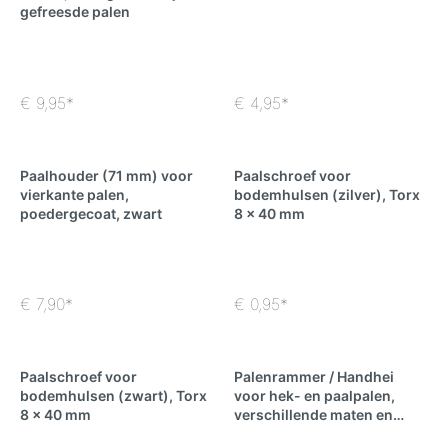
gefreesde palen
€ 9,95*
€ 4,95*
Paalhouder (71 mm) voor
Paalschroef voor
vierkante palen,
bodemhulsen (zilver), Torx
poedergecoat, zwart
8 x 40 mm
€ 7,90*
€ 0,95*
Paalschroef voor
Palenrammer / Handhei
bodemhulsen (zwart), Torx
voor hek- en paalpalen,
8 x 40 mm
verschillende maten en
diameters