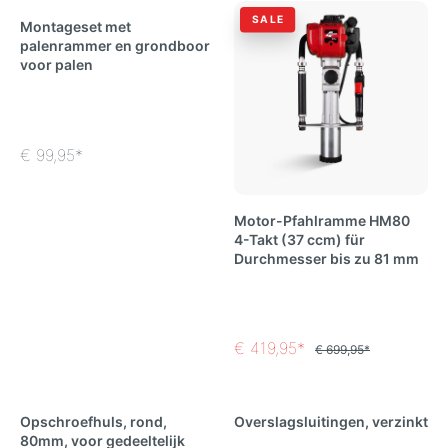
SALE
Montageset met
palenrammer en grondboor
voor palen
€ 99,95*
Motor-Pfahlramme HM80
4-Takt (37 ccm) für
Durchmesser bis zu 81 mm
€ 419,95*
€ 699,95*
Opschroefhuls, rond,
Overslagsluitingen, verzinkt
80mm, voor gedeeltelijk