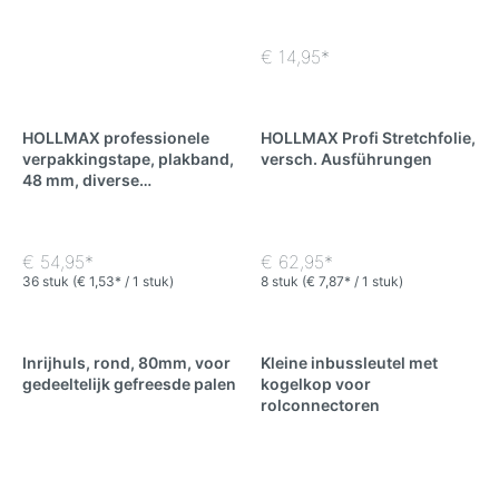
€ 14,95*
HOLLMAX professionele
HOLLMAX Profi Stretchfolie,
verpakkingstape, plakband,
versch. Ausführungen
48 mm, diverse
uitvoeringen
€ 54,95*
€ 62,95*
36 stuk
(€ 1,53* / 1 stuk)
8 stuk
(€ 7,87* / 1 stuk)
Inrijhuls, rond, 80mm, voor
Kleine inbussleutel met
gedeeltelijk gefreesde palen
kogelkop voor
rolconnectoren