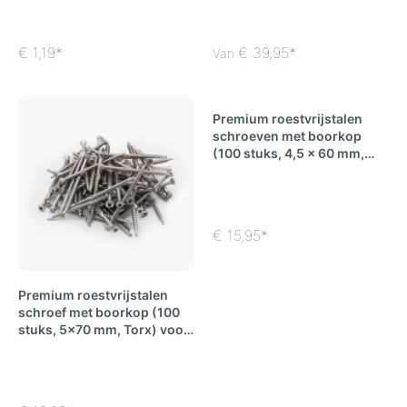
€ 1,19*
€ 39,95*
Van
Premium roestvrijstalen
schroeven met boorkop
(100 stuks, 4,5 x 60 mm,
Torx) voor het bevestigen
van schapenhekken
€ 15,95*
Premium roestvrijstalen
schroef met boorkop (100
stuks, 5x70 mm, Torx) voor
bevestiging van
polderhek/heuvelhek