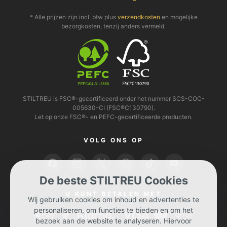
* Alle prijzen zijn incl. btw plus
verzendkosten
en mogelijke
bezorgkosten, tenzij anders vermeld.
STILTREU is FSC®-gecertificeerd onder het nummer SCS-COC-
005630-CI (FSC®C130790).
Let op onze FSC®- en PEFC-gecertificeerde producten.
VOLG ONS OP
De beste STILTREU Cookies
U KUNT BETALEN MET
Wij gebruiken cookies om inhoud en advertenties te
personaliseren, om functies te bieden en om het
bezoek aan de website te analyseren. Hiervoor