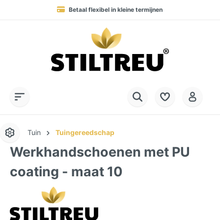
Betaal flexibel in kleine termijnen
Permanent hoge beschikbaarheid van goederen
Levering in 1-4 werkdagen naar DE, AT & NL
Service Hotline:
SSL-gecodeerd online winkelen
+49 (0) 28 32 - 408 990 0
Tuin
Tuingereedschap
Werkhandschoenen met PU
coating - maat 10